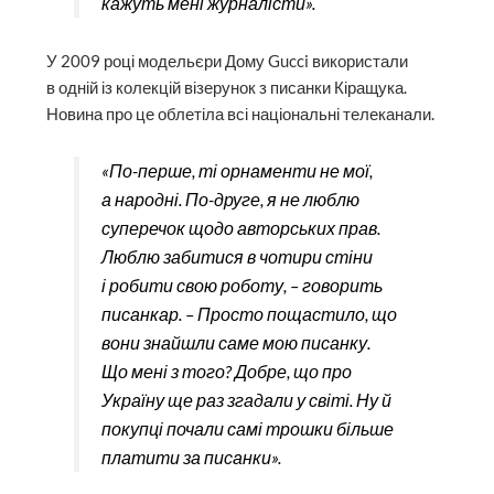
кажуть мені журналісти».
У 2009 році модельєри Дому Gucci використали
в одній із колекцій візерунок з писанки Кіращука.
Новина про це облетіла всі національні телеканали.
«По-перше, ті орнаменти не мої,
а народні. По-друге, я не люблю
суперечок щодо авторських прав.
Люблю забитися в чотири стіни
і робити свою роботу, – говорить
писанкар. – Просто пощастило, що
вони знайшли саме мою писанку.
Що мені з того? Добре, що про
Україну ще раз згадали у світі. Ну й
покупці почали самі трошки більше
платити за писанки».