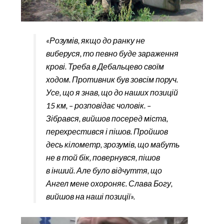
«Розумів, якщо до ранку не
виберуся, то певно буде зараження
крові. Треба в Дебальцево своїм
ходом. Противник був зовсім поруч.
Усе, що я знав, що до наших позицій
15 км, – розповідає чоловік. –
Зібрався, вийшов посеред міста,
перехрестився і пішов. Пройшов
десь кілометр, зрозумів, що мабуть
не в той бік, повернувся, пішов
в інший. Але було відчуття, що
Ангел мене охороняє. Слава Богу,
вийшов на наші позиції».