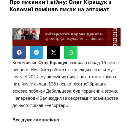
Про писанки і війну: Олег Кіращук з
Коломиї поміняв писак на автомат
Коломиянин
Олег Кіращук
розписав понад 15 тисяч
писанок. Нині його роботи є в колекціях по всьому
світу. У 2014-му він змінив писак на автомат і пішов
на війну. У складі 128 гірсько-піхотної бригади
воював поблизу Дебальцева, був поранений, вижив.
Напередодні Великодня за секретами писанкарства
до нього поїхав «Репортер».
Все дуже символічно