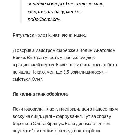
заледве чотири. І то, коли знімаю
віск, те, що бачу, мені не
подобається».
Рятується чоловік, навчаючи інших.
«Говорив з майстром фаберже з Волині Анатолієм
Бойко. Він брав участь у військових діях
в радянський період. Каже, потім п’ять років робота
не йшла. Чекаю, мені ще 3,5 роки лишилося», –
сміється Олег.
Як калина танк оберігала
Поки говорили, пластуни справилися з нанесенням
воску на яйця. Далі – фарбування. Тут за справу
береться Ольга Кіращук. Вона допомагає дітям
опускати їх у слоїки з розведеною фарбою.