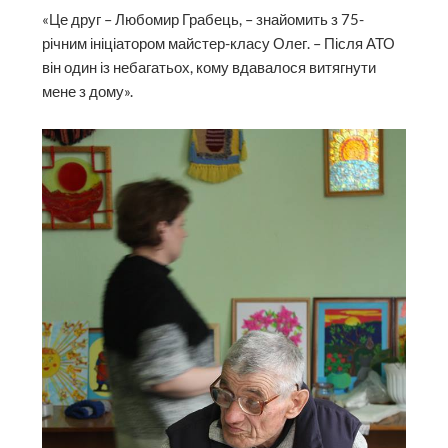
«Це друг – Любомир Грабець, – знайомить з 75-
річним ініціатором майстер-класу Олег. – Після АТО
він один із небагатьох, кому вдавалося витягнути
мене з дому».