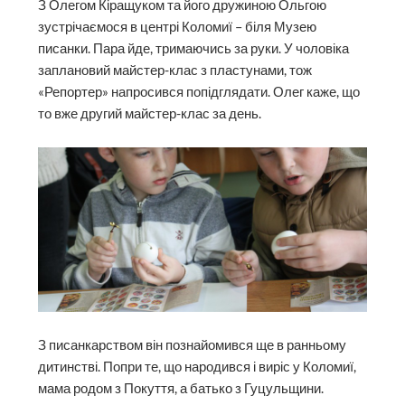
З Олегом Кіращуком та його дружиною Ольгою
зустрічаємося в центрі Коломиї – біля Музею
писанки. Пара йде, тримаючись за руки. У чоловіка
заплановий майстер-клас з пластунами, тож
«Репортер» напросився попідглядати. Олег каже, що
то вже другий майстер-клас за день.
З писанкарством він познайомився ще в ранньому
дитинстві. Попри те, що народився і виріс у Коломиї,
мама родом з Покуття, а батько з Гуцульщини.