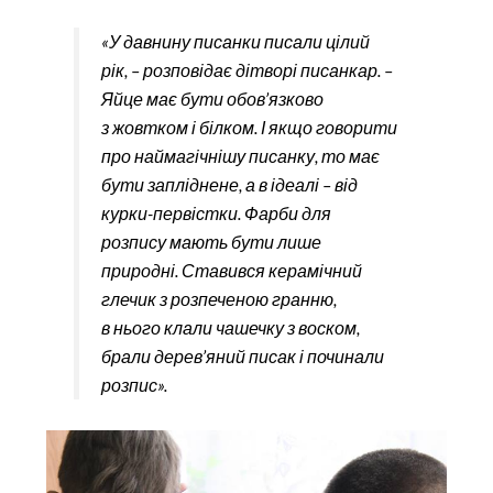
«У давнину писанки писали цілий
рік, – розповідає дітворі писанкар. –
Яйце має бути обов’язково
з жовтком і білком. І якщо говорити
про наймагічнішу писанку, то має
бути запліднене, а в ідеалі – від
курки-первістки. Фарби для
розпису мають бути лише
природні. Ставився керамічний
глечик з розпеченою гранню,
в нього клали чашечку з воском,
брали дерев’яний писак і починали
розпис».