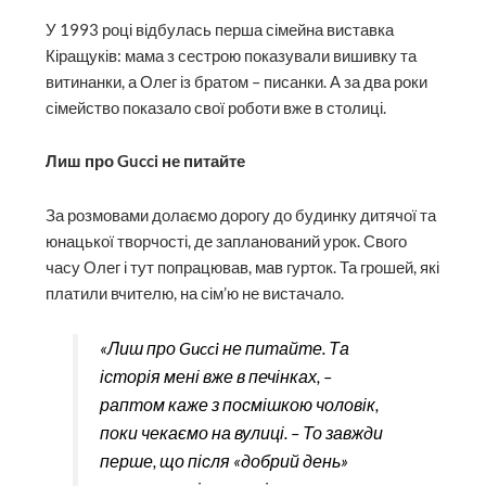
У 1993 році відбулась перша сімейна виставка
Кіращуків: мама з сестрою показували вишивку та
витинанки, а Олег із братом – писанки. А за два роки
сімейство показало свої роботи вже в столиці.
Лиш про Gucci не питайте
За розмовами долаємо дорогу до будинку дитячої та
юнацької творчості, де запланований урок. Свого
часу Олег і тут попрацював, мав гурток. Та грошей, які
платили вчителю, на сім’ю не вистачало.
«Лиш про Gucci не питайте. Та
історія мені вже в печінках, –
раптом каже з посмішкою чоловік,
поки чекаємо на вулиці. – То завжди
перше, що після «добрий день»