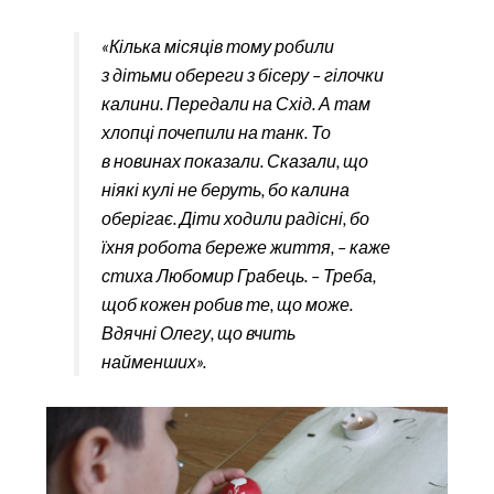
«Кілька місяців тому робили
з дітьми обереги з бісеру – гілочки
калини. Передали на Схід. А там
хлопці почепили на танк. То
в новинах показали. Сказали, що
ніякі кулі не беруть, бо калина
оберігає. Діти ходили радісні, бо
їхня робота береже життя, – каже
стиха Любомир Грабець. – Треба,
щоб кожен робив те, що може.
Вдячні Олегу, що вчить
найменших».