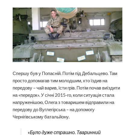
Спершу був у Попасній. Потім під Дебальцево. Там
просто допомагав тим молодшим, хто їздив на
передову – чай варив, їсти грів. Потім почав виїздити
на «передок». У січні 2015-го, коли ситуація стала
напруженішою, Олега з товаришем відправили на
передову до Вуглегірська – на допомогу
Чернігівському батальйону.
«Було дуже страшно. Тваринний