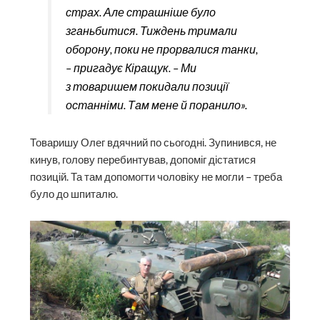
страх. Але страшніше було
зганьбитися. Тиждень тримали
оборону, поки не прорвалися танки,
– пригадує Кіращук. – Ми
з товаришем покидали позиції
останніми. Там мене й поранило».
Товаришу Олег вдячний по сьогодні. Зупинився, не
кинув, голову перебинтував, допоміг дістатися
позицій. Та там допомогти чоловіку не могли – треба
було до шпиталю.