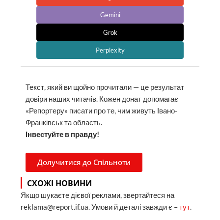
Gemini
Grok
Perplexity
Текст, який ви щойно прочитали — це результат
довіри наших читачів. Кожен донат допомагає
«Репортеру» писати про те, чим живуть Івано-
Франківськ та область.
Інвестуйте в правду!
Долучитися до Спільноти
СХОЖІ НОВИНИ
Якщо шукаєте дієвої реклами, звертайтеся на
reklama@report.if.ua. Умови й деталі завжди є –
тут
.