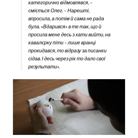
категорично відмовлявся, –
сміється Олег. – Нарешті,
впросила, а потім й сама не рада
була. «Вдарився» в те так, що й
просила мене десь з хати вийти, на
кавалєрку піти – лише вранці
прокидався, то відразу за писанки
сідав. І десь через рік то дало свої
результати».