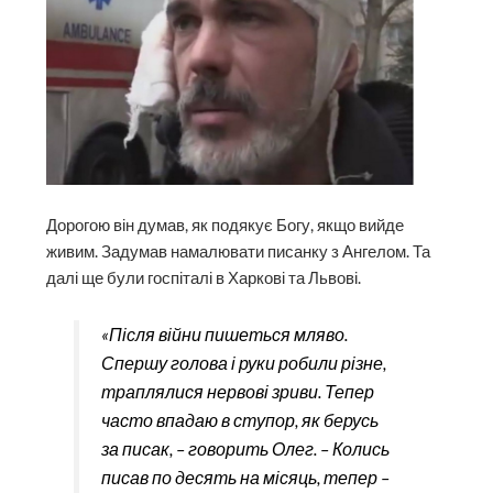
Дорогою він думав, як подякує Богу, якщо вийде
живим. Задумав намалювати писанку з Ангелом. Та
далі ще були госпіталі в Харкові та Львові.
«Після війни пишеться мляво.
Спершу голова і руки робили різне,
траплялися нервові зриви. Тепер
часто впадаю в ступор, як берусь
за писак, – говорить Олег. – Колись
писав по десять на місяць, тепер –