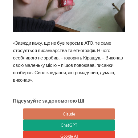
«Завжди кажу, що не був героєм в АТО, те саме
стосується писанкарства та етнографії. Нічого
особливого не зробив, – говорить Кіращук. – Виконав
свою маленьку місію – пішов повоював, писанки
позбирав. Своє завдання, як громадянин, думаю,
виконав».
Підсумуйте за допомогою ШІ
Claude
ChatGPT
Google AI