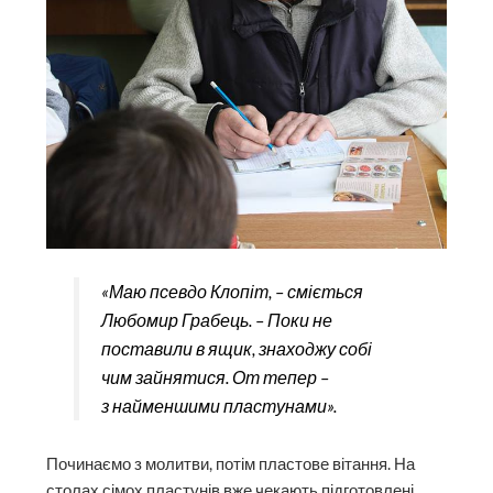
«Маю псевдо Клопіт, – сміється
Любомир Грабець. – Поки не
поставили в ящик, знаходжу собі
чим зайнятися. От тепер –
з найменшими пластунами».
Починаємо з молитви, потім пластове вітання. На
столах сімох пластунів вже чекають підготовлені