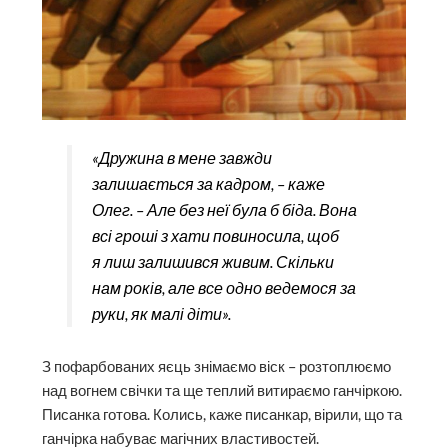
«Дружина в мене завжди
залишається за кадром, – каже
Олег. – Але без неї була б біда. Вона
всі гроші з хати повиносила, щоб
я лиш залишився живим. Скільки
нам років, але все одно ведемося за
руки, як малі діти».
З пофарбованих яєць знімаємо віск – розтоплюємо
над вогнем свічки та ще теплий витираємо ганчіркою.
Писанка готова. Колись, каже писанкар, вірили, що та
ганчірка набуває магічних властивостей.