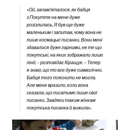
«Ой, запам’яталося, як бабця
з Покуття на мене дуже
розізлилась. Я був ще дуже
маленьким і запитав, чому вона не
пише космацькі писанки. Вони мені
здавалися дуже гарними, не те що
покутські, на яких зображали лише
лінії, – розповідає Кіращук. – Тепер
я знаю, що то все дуже символічно.
Бабця того пояснити не могла.
Але мене вразило, коли вона
сказала, що писатиме лише свої
писанки. Завдяки таким жінкам
покутська писанка й вижила».