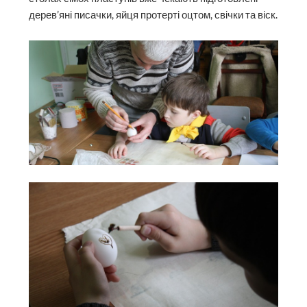
дерев’яні писачки, яйця протерті оцтом, свічки та віск.