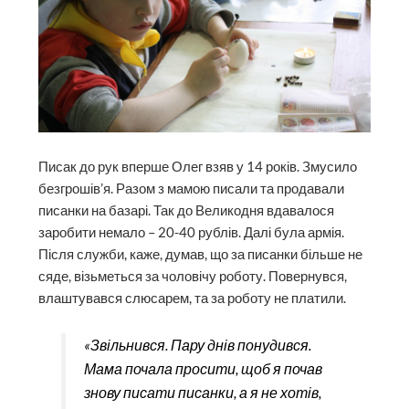
Писак до рук вперше Олег взяв у 14 років. Змусило
безгрошів’я. Разом з мамою писали та продавали
писанки на базарі. Так до Великодня вдавалося
заробити немало – 20-40 рублів. Далі була армія.
Після служби, каже, думав, що за писанки більше не
сяде, візьметься за чоловічу роботу. Повернувся,
влаштувався слюсарем, та за роботу не платили.
«Звільнився. Пару днів понудився.
Мама почала просити, щоб я почав
знову писати писанки, а я не хотів,