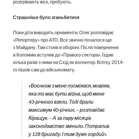
розігрівають віск, пробують.
Страшніше було зганьбитися
Поки діти виводять орнаменти, Олег розповідає
«Репортеру» про АТО. Все звично почалося ще
з Майдану. Там стояв в обороні. Після повернення
в Коломию вступив до «Правого сектора». Їздив
кілька разів з ними на Схід як волонтер. Влітку 2014-
го пішов сам до військкомату.
«Воєнком з мене посміявся, мовляв,
яка то має бути війна, щоб мене
43-річного взяли. Тоді брали
максимум 40-річних, – розповідає
Кіращук. – А за пару місяців
законодавство змінили. Потрапив
у 128 бригаду. І тим дуже гордий».