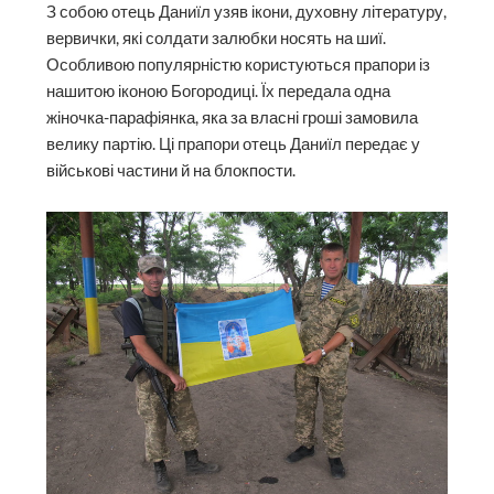
З собою отець Даниїл узяв ікони, духовну літературу,
вервички, які солдати залюбки носять на шиї.
Особливою популярністю користуються прапори із
нашитою іконою Богородиці. Їх передала одна
жіночка-парафіянка, яка за власні гроші замовила
велику партію. Ці прапори отець Даниїл передає у
військові частини й на блокпости.