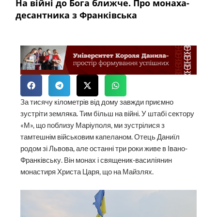
На війні до Бога ближче. Про монаха-
десантника з Франківська
За тисячу кілометрів від дому завжди приємно
зустріти земляка. Тим більш на війні. У штабі сектору
«М», що поблизу Маріуполя, ми зустрілися з
тамтешнім військовим капеланом. Отець Даниїл
родом зі Львова, але останні три роки живе в Івано-
Франківську. Він монах і священик-василіянин
монастиря Христа Царя, що на Майзлях.