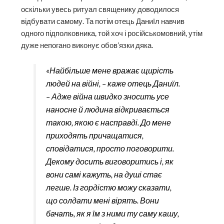
оскільки увесь ритуал священику доводилося
відбувати самому. Та потім отець Даниїл навчив
одного підполковника, той хоч і російськомовний, утім
дуже непогано виконує обов’язки дяка.
«Найбільше мене вражає щирість
людей на війні, – каже отець Даниїл.
– Адже війна швидко зносить усе
наносне й людина відкривається
такою, якою є насправді. До мене
приходять причащатися,
сповідатися, просто поговорити.
Декому досить виговоритись і, як
вони самі кажуть, на душі стає
легше. Із гордістю можу сказати,
що солдати мені вірять. Вони
бачать, як я їм з ними ту саму кашу,