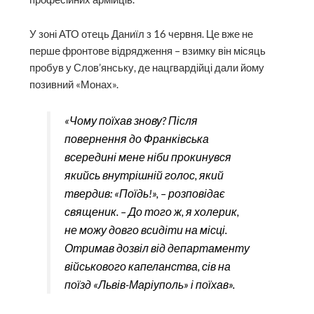
У зоні АТО отець Даниїл з 16 червня. Це вже не
перше фронтове відряд­ження – взимку він місяць
пробув у Слов’янську, де нацгвардійці дали йому
позивний «Монах».
«Чому поїхав знову? Після
повернення до Франківська
всередині мене ніби прокинувся
якийсь внутрішній голос, який
твердив: «Поїдь!», – розповідає
священик. – До того ж, я холерик,
не можу довго всидіти на місці.
Отримав дозвіл від департаменту
військового капеланства, сів на
поїзд «Львів-Маріуполь» і поїхав».