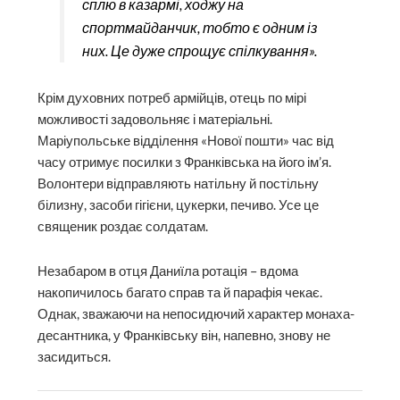
сплю в казармі, ходжу на
спортмайданчик, тобто є одним із
них. Це дуже спрощує спілкування».
Крім духовних потреб армійців, отець по мірі
можливості задовольняє і матеріальні.
Маріупольське відділення «Нової пошти» час від
часу отримує посилки з Франківська на його ім’я.
Волонтери відправляють натільну й постільну
білизну, засоби гігієни, цукерки, печиво. Усе це
священик роздає солдатам.
Незабаром в отця Даниїла ротація – вдома
накопичилось багато справ та й парафія чекає.
Однак, зважаючи на непосидючий характер монаха-
десантника, у Франківську він, напевно, знову не
засидиться.