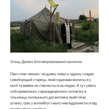
Отець Даниїл біля імпровізованої каплички
При слові «монах» на думку чомусь одразу спадає
сивобородий старець, який годинами молиться у
келії та майже не з’являється на людях. А тут уявіть
собі кремезного, сорокадворічного чолов’ягу в
тільняшці, колишнього десантника, який тягає
штангу, грає у волейбол і мало чим відрізняється від
професійних армійців.