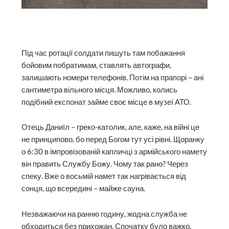
Під час ротації солдати пишуть там побажання
бойовим побратимам, ставлять автографи,
залишають номери телефонів. Потім на прапорі – ані
сантиметра вільного місця. Можливо, колись
подібний експонат займе своє місце в музеї АТО.
Отець Даниїл – греко-католик, але, каже, на війні це
не принципово, бо перед Богом тут усі рівні. Щоранку
о 6:30 в імпровізованій капличці з армійського намету
він править Службу Божу. Чому так рано? Через
спеку. Вже о восьмій намет так нагрівається від
сонця, що всередині – майже сауна.
Незважаючи на ранню годину, жодна служба не
обходиться без прихожан. Спочатку було важко,