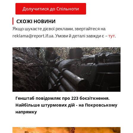
Долучитися до Спільноти
СХОЖІ НОВИНИ
Якщо шукаєте дієвої реклами, звертайтеся на
reklama@report.if.ua. Умови й деталі завжди є –
тут
.
Генштаб повідомляє про 223 боєзіткнення.
Найбільше штурмових дій - на Покровському
напрямку