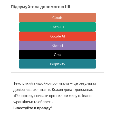
Підсумуйте за допомогою ШІ
Claude
ChatGPT
Google AI
Gemini
Grok
Perplexity
Текст, який ви щойно прочитали — це результат
довіри наших читачів. Кожен донат допомагає
«Репортеру» писати про те, чим живуть Івано-
Франківськ та область.
Інвестуйте в правду!