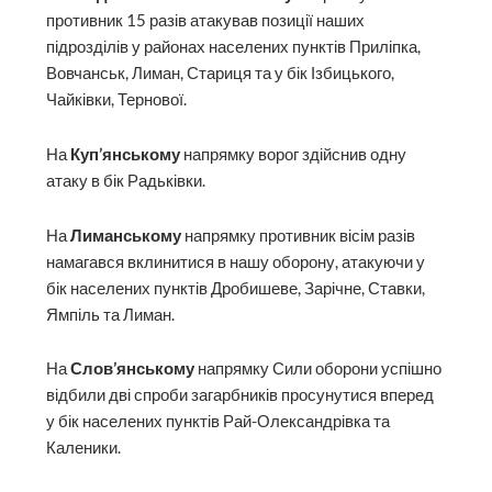
противник 15 разів атакував позиції наших
підрозділів у районах населених пунктів Приліпка,
Вовчанськ, Лиман, Стариця та у бік Ізбицького,
Чайківки, Тернової.
На
Куп’янському
напрямку ворог здійснив одну
атаку в бік Радьківки.
На
Лиманському
напрямку противник вісім разів
намагався вклинитися в нашу оборону, атакуючи у
бік населених пунктів Дробишеве, Зарічне, Ставки,
Ямпіль та Лиман.
На
Слов’янському
напрямку Сили оборони успішно
відбили дві спроби загарбників просунутися вперед
у бік населених пунктів Рай-Олександрівка та
Каленики.