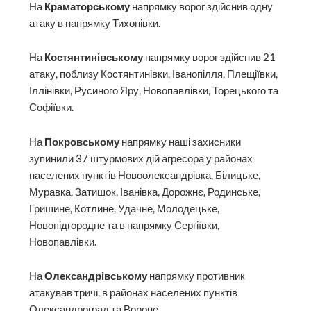
На
Краматорському
напрямку ворог здійснив одну
атаку в напрямку Тихонівки.
На
Костянтинівському
напрямку ворог здійснив 21
атаку, поблизу Костянтинівки, Іванопілля, Плещіївки,
Іллінівки, Русиного Яру, Новопавлівки, Торецького та
Софіївки.
На
Покровському
напрямку наші захисники
зупинили 37 штурмових дій агресора у районах
населених пунктів Новоолександрівка, Білицьке,
Муравка, Затишок, Іванівка, Дорожнє, Родинське,
Гришине, Котлине, Удачне, Молодецьке,
Новопідгородне та в напрямку Сергіївки,
Новопавлівки.
На
Олександрівському
напрямку противник
атакував тричі, в районах населених пунктів
Олександроград та Вороне.