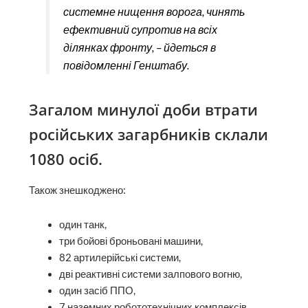
системне нищення ворога, чинять
ефективний супротив на всіх
ділянках фронту, – йдеться в
повідомленні Генштабу.
Загалом минулої доби втрати
російських загарбників склали
1080 осіб.
Також знешкоджено:
один танк,
три бойові броньовані машини,
82 артилерійські системи,
дві реактивні системи залпового вогню,
один засіб ППО,
7 наземних робототехнічних комплексів,