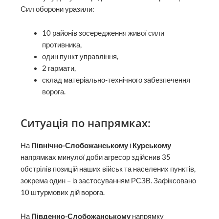
Сил оборони уразили:
10 районів зосередження живої сили
противника,
один пункт управління,
2 гармати,
склад матеріально-технічного забезпечення
ворога.
Ситуація по напрямках:
На
Північно-Слобожанському
і
Курському
напрямках минулої доби агресор здійснив 35
обстрілів позицій наших військ та населених пунктів,
зокрема один – із застосуванням РСЗВ. Зафіксовано
10 штурмових дій ворога.
На
Південно-Слобожанському
напрямку