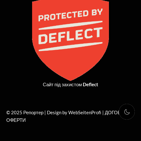
b
i
a
u
o
t
g
b
o
t
r
e
k
e
a
r
m
Сайт під захистом
Deflect
© 2025 Репортер | Design by WebSeitenProfi |
ДОГОВІР
ОФЕРТИ