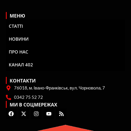
МЕНЮ
СТАТТІ
НОВИНИ
ПРО НАС
КАНАЛ 402
КОНТАКТИ
76018, м. Івано-Франківськ, вул. Чорновола, 7
0342 75 52 72
МИ В СОЦМЕРЕЖАХ
F
X
I
Y
R
a
-
n
o
s
c
t
s
u
s
e
w
t
t