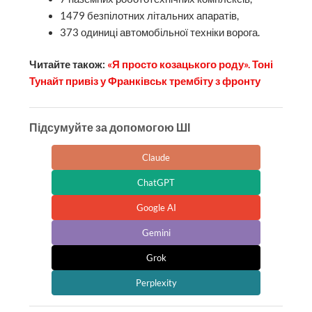
1479 безпілотних літальних апаратів,
373 одиниці автомобільної техніки ворога.
Читайте також:
«Я просто козацького роду». Тоні
Тунайт привіз у Франківськ трембіту з фронту
Підсумуйте за допомогою ШІ
Claude
ChatGPT
Google AI
Gemini
Grok
Perplexity