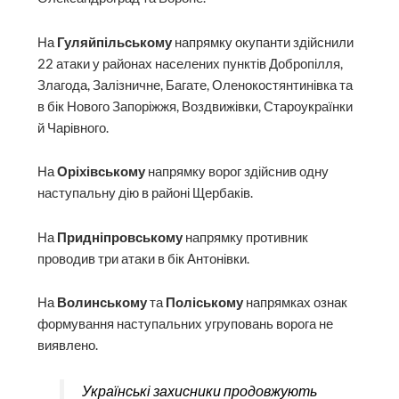
На
Гуляйпільському
напрямку окупанти здійснили
22 атаки у районах населених пунктів Добропілля,
Злагода, Залізничне, Багате, Оленокостянтинівка та
в бік Нового Запоріжжя, Воздвижівки, Староукраїнки
й Чарівного.
На
Оріхівському
напрямку ворог здійснив одну
наступальну дію в районі Щербаків.
На
Придніпровському
напрямку противник
проводив три атаки в бік Антонівки.
На
Волинському
та
Поліському
напрямках ознак
формування наступальних угруповань ворога не
виявлено.
Українські захисники продовжують