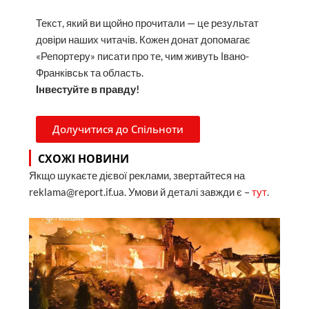
Текст, який ви щойно прочитали — це результат
довіри наших читачів. Кожен донат допомагає
«Репортеру» писати про те, чим живуть Івано-
Франківськ та область.
Інвестуйте в правду!
Долучитися до Спільноти
СХОЖІ НОВИНИ
Якщо шукаєте дієвої реклами, звертайтеся на
reklama@report.if.ua. Умови й деталі завжди є –
тут
.