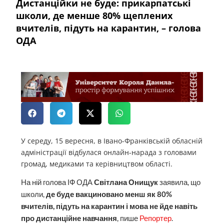
Дистанційки не буде: прикарпатські
школи, де менше 80% щеплених
вчителів, підуть на карантин, – голова
ОДА
У середу, 15 вересня, в Івано-Франківській обласній
адміністрації відбулася онлайн-нарада з головами
громад, медиками та керівництвом області.
На ній голова ІФ ОДА
Світлана Онищук
заявила, що
школи,
де буде вакциновано менш як 80%
вчителів, підуть на карантин і мова не йде навіть
про дистанційне навчання
, пише
Репортер
.