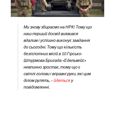
Ми знову збираємо на НРК! Тому що
наш перший досвід виявився
вдалим і успішно виконує завдання
до сьогодні. Тому що кількість
безпілотних місій в 10 Гірсько-
Штурмова Бригада «Едельвейс»
невпинно зростає, тому що є
світлі голови і вправні руки, які цим
ділом рулять, –
йдеться
у
повідомленні.