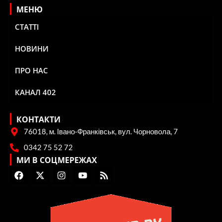
МЕНЮ
СТАТТІ
НОВИНИ
ПРО НАС
КАНАЛ 402
КОНТАКТИ
76018, м. Івано-Франківськ, вул. Чорновола, 7
0342 75 52 72
МИ В СОЦМЕРЕЖАХ
F
X
I
Y
R
a
-
n
o
s
c
t
s
u
s
e
w
t
t
b
i
a
u
o
t
g
b