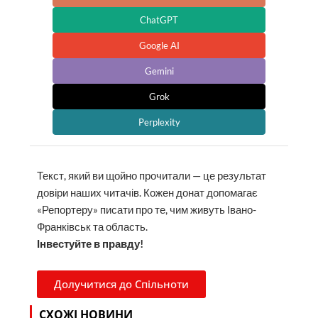
ChatGPT
Google AI
Gemini
Grok
Perplexity
Текст, який ви щойно прочитали — це результат
довіри наших читачів. Кожен донат допомагає
«Репортеру» писати про те, чим живуть Івано-
Франківськ та область.
Інвестуйте в правду!
Долучитися до Спільноти
СХОЖІ НОВИНИ