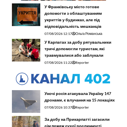
У Франківську місто готове
допомогти з облаштуванням
укриттів у будинках, але під
відповідальність мешканців
07/08/2026 12:17
Ольга Романська
У Карпатах за добу рятувальники
тричі допомогли туристам, які
травмувалися або заблукали
07/08/2026 11:22
Reporter
Уночі росія атакувала Україну 147
дронами, є влучання на 15 локаціях
07/08/2026 10:37
Reporter
За добу на Прикарпатті загасили
сім пожеж сухої рослинності