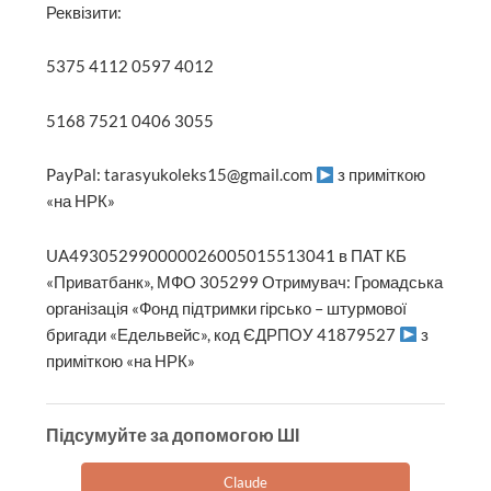
Реквізити:
5375 4112 0597 4012
5168 7521 0406 3055
PayPal: tarasyukoleks15@gmail.com
з приміткою
«на НРК»
UA493052990000026005015513041 в ПАТ КБ
«Приватбанк», МФО 305299 Отримувач: Громадська
організація «Фонд підтримки гірсько – штурмової
бригади «Едельвейс», код ЄДРПОУ 41879527
з
приміткою «на НРК»
Підсумуйте за допомогою ШІ
Claude