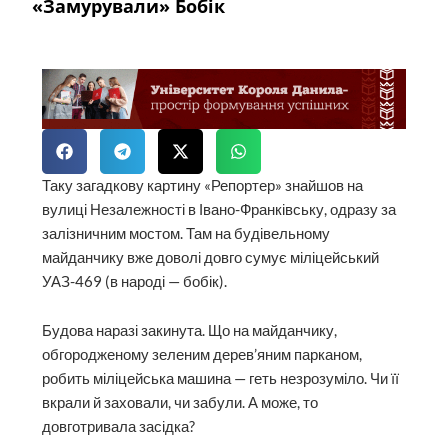
«Замурували» Бобік
Таку загадкову картину «Репортер» знайшов на
вулиці Незалежності в Івано-Франківську, одразу за
залізничним мостом. Там на будівельному
майданчику вже доволі довго сумує міліцейський
УАЗ-469 (в народі — бобік).
Будова наразі закинута. Що на майданчику,
обгородженому зеленим дерев’яним парканом,
робить міліцейська машина — геть незрозуміло. Чи її
вкрали й заховали, чи забули. А може, то
довготривала засідка?