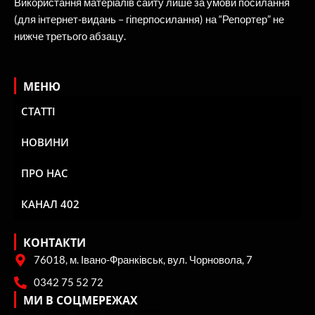
Використання матеріалів сайту лише за умови посилання
(для інтернет-видань – гіперпосилання) на “Репортер” не
нижче третього абзацу.
МЕНЮ
СТАТТІ
НОВИНИ
ПРО НАС
КАНАЛ 402
КОНТАКТИ
76018, м. Івано-Франківськ, вул. Чорновола, 7
0342 75 52 72
МИ В СОЦМЕРЕЖАХ
F
X
I
Y
R