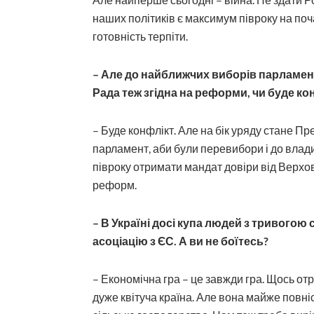
наших політиків є максимум півроку на поч
готовність терпіти.
– Але до найближчих виборів парламент
Рада теж згідна на реформи, чи буде к
– Буде конфлікт. Але на бік уряду стане Пре
парламент, аби були перевибори і до влади
півроку отримати мандат довіри від Верхов
реформ.
– В Україні досі купа людей з тривогою
асоціацію з ЄС. А ви не боїтесь?
– Економічна гра – це завжди гра. Щось о
дуже квітуча країна. Але вона майже повн