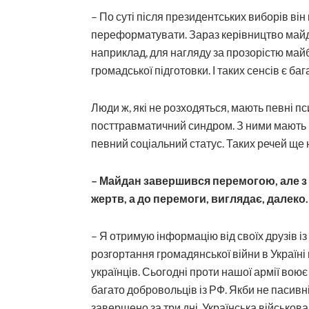
– По суті після президентських виборів він
переформатувати. Зараз керівниц­тво май
наприклад, для нагляду за прозорістю май
громадської підготовки. І таких сенсів є баг
Люди ж, які не розходяться, мають певні п
посттравматичний синдром. З ними мають п
певний соціальний статус. Таких речей ще 
– Майдан завершився перемогою, але з 
жертв, а до перемоги, виглядає, далеко
– Я отримую інформацію від своїх друзів із
розгортання громадянської війни в Україні
українців. Сьогодні проти нашої армії вою
багато добровольців із РФ. Якби не пасивні
завершено за три дні. Українська військов