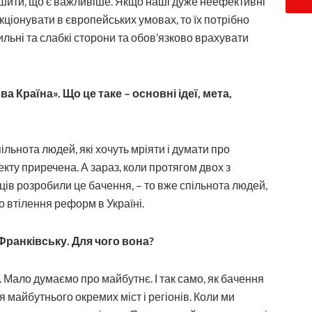
ішити, що є важливіше. Якщо наші дуже неефективні
ціонувати в європейських умовах, то їх потрібно
ильні та слабкі сторони та обов’язково врахувати
 Країна». Що це таке – основні ідеї, мета,
льнота людей, які хочуть мріяти і думати про
екту приречена. А зараз, коли протягом двох з
в розробили це бачення, – то вже спільнота людей,
 втілення реформ в Україні.
-Франківську. Для чого вона?
. Мало думаємо про майбутнє. І так само, як бачення
 майбутнього окремих міст і регіонів. Коли ми