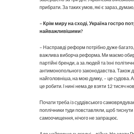
прибрати. За таких умов, які є зараз, думаю
– Крім миру на сході, Україна гостро по
найважливішими?
– Насправді реформ потрібно дуже багато,
важлива виборча реформа. Ми маємо обира
партійні бренди, а за людей та їхні політич
антимонопольного законодавства. Також 
найголовніша, на мою думку, – це судова. А 
це робити. І нині нема де взяти 12 тисяч нов
Почати треба із суддівського самоврядуван
поплічники туди повставляли, щоб тиснути 
самоочищення, нічого не запрацює.
Але найперше сьогодні – війна. Не здати Ро