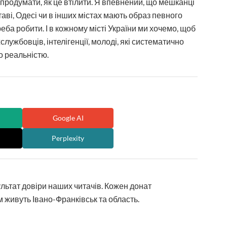
продумати, як це втілити. Я впевнений, що мешканці
аві, Одесі чи в інших містах мають образ певного
еба робити. І в кожному місті України ми хочемо, щоб
лужбовців, інтелігенції, молоді, які систематично
о реальністю.
Google AI
Perplexity
ультат довіри наших читачів. Кожен донат
 живуть Івано-Франківськ та область.