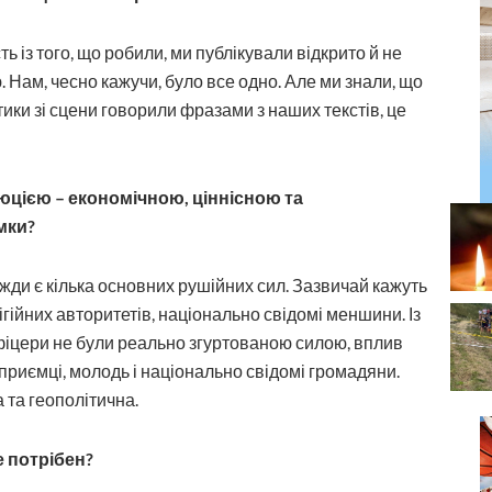
ть із того, що робили, ми публікували відкрито й не
. Нам, чесно кажучи, було все одно. Але ми знали, що
ітики зі сцени говорили фразами з наших текстів, це
юцією – економічною, ціннісною та
мки?
вжди є кілька основних рушійних сил. Зазвичай кажуть
ігійних авторитетів, національно свідомі меншини. Із
Офіцери не були реально згуртованою силою, вплив
приємці, молодь і національно свідомі громадяни.
а та геополітична.
е потрібен?