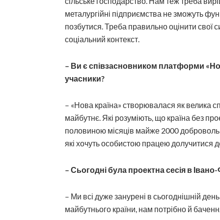
сільське господарство. Нам теж треба вир
металургійні підприємства не зможуть функ
позбутися. Треба правильно оцінити свої с
соціальний контекст.
– Ви є співзасновником платформи «Нова
учасники?
– «Нова країна» створювалася як велика спі
майбутнє. Які розуміють, що країна без про
половиною місяців майже 2000 добровольці
які хочуть особистою працею долучитися до
– Сьогодні була проектна сесія в Івано
– Ми всі дуже занурені в сьогоднішній день
майбутнього країни, нам потрібно й бачення