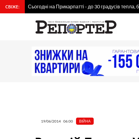
Перейти
Сьогодні на Прикарпатті - до 30 градусів тепла, 
СВІЖЕ:
вмісту
до
вмісту
19/06/2014
06:00
ВІЙНА