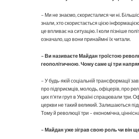
– Ми не знаємо, скористалися чи ні. Більшіс
знали, хто скористається цією інформацією
це впливає на ситуацію. І коли пізніше пол
означало, що вони принаймні їх читали.
– Ви називаєте Майдан троїстою револ
геополітичною. Чому саме ці три напря
– У будь-якій соціальній трансформації за
про підприємців, молодь, офіцерів, про рел
цих п’яти груп в Україні спрацювали три. 
церкви не такий великий. Залишаються під
Тому й революції три – економічна, ціннісн
– Майдан уже зіграв свою роль чи він щ