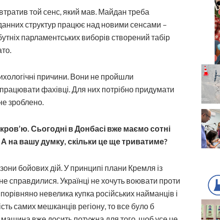
 втратив той сенс, який мав. Майдан треба
данних структур працює над новими сенсами –
бутніх парламентських виборів створений табір
ато.
сихологічні причини. Вони не пройшли
рацювати фахівці. Для них пот­рібно придумати
не зроблено.
кров’ю. Сьогодні в Донбасі вже маємо сотні
. А на вашу думку, скільки це ще триватиме?
 зони бойових дій. У принципі плани Кремля із
 не справдилися. Українці не хочуть воювати проти
є порівняно невелика купка російських найманців і
сть самих мешканців регіону, то все було б
а машина вже досить потужна для того, щоб усе це