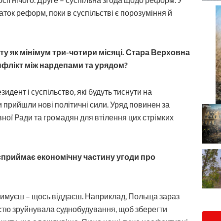
аток реформ, поки в суспільстві є порозуміння й
у як мінімум три-чотири місяці. Стара Верховна
онфлікт між нардепами та урядом?
зидент і суспільство, які будуть тиснути на
 прийшли нові політичні сили. Уряд повинен за
ної Ради та громадян для втілення цих стрімких
 сприймає економічну частину угоди про
тримуєш – щось віддаєш. Наприклад, Польща зараз
істю зруйнувала суднобудування, щоб зберегти