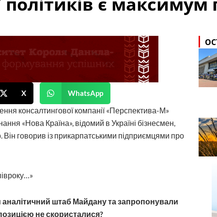
У політиків є максимум
ОС
X
WhatsApp
ення консалтингової компанії «Перспектива-М»
нання «Нова Країна», відомий в Україні бізнесмен,
р. Він говорив із прикарпатськими підприємцями про
ли аналітичний штаб Майдану та запропонували
позицією не скористалися?