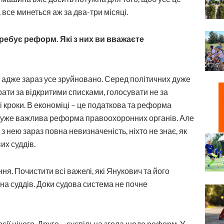
, все минеться аж за два-три місяці.
требує реформ. Які з них ви вважаєте
 адже зараз усе зруйновано. Серед політичних дуже
ти за відкритими списками, голосувати не за
ні кроки. В економіці – це податкова та реформа
дуже важлива реформа правоохоронних органів. Але
з нею зараз повна невизначеність, ніхто не знає, як
их суддів.
ня. Почистити всі важелі, які Янукович та його
на суддів. Доки судова система не почне
сії нічого. Друге – суспільна згода щодо реформ. У