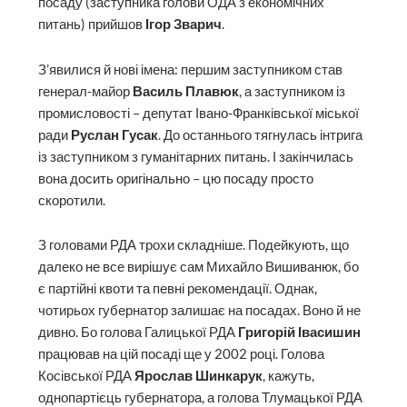
посаду (заступника голови ОДА з економічних
питань) прийшов
Ігор Зварич
.
З’явилися й нові імена: першим заступником став
генерал-майор
Василь Плавюк
, а заступником із
промисловості – депутат Івано-Франківської міської
ради
Руслан Гусак
. До останнього тягнулась інтрига
із заступником з гуманітарних питань. І закінчилась
вона досить оригінально – цю посаду просто
скоротили.
З головами РДА трохи складніше. Подейкують, що
далеко не все вирішує сам Михайло Вишиванюк, бо
є партійні квоти та певні рекомендації. Однак,
чотирьох губернатор залишає на посадах. Воно й не
дивно. Бо голова Галицької РДА
Григорій Івасишин
працював на цій посаді ще у 2002 році. Голова
Косівської РДА
Ярослав Шинкарук
, кажуть,
однопартієць губернатора, а голова Тлумацької РДА