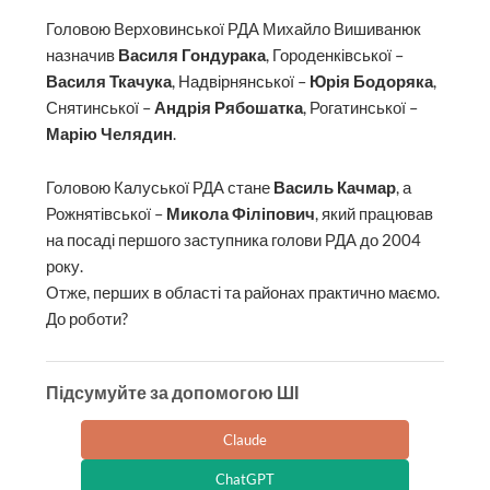
Головою Верховинської РДА Михайло Вишиванюк
назначив
Василя Гондурака
, Городенківської –
Василя Ткачука
, Надвірнянської –
Юрія Бодоряка
,
Снятинської –
Андрія Рябошатка
, Рогатинської –
Марію Челядин
.
Головою Калуської РДА стане
Василь Качмар
, а
Рожнятівської –
Микола Філіпович
, який працював
на посаді першого заступника голови РДА до 2004
року.
Отже, перших в області та районах практично маємо.
До роботи?
Підсумуйте за допомогою ШІ
Claude
ChatGPT