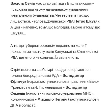
Василь Сенів
має старі зв’язки з Вишиванюком –
працював при ньому начальником управління
капітального будівництва. Четвертий із тих, що
лишаються, – голова Долинської РДА
Петро Шкутяк
.
А цей – напевно, тому, що молодий, а може й тому, що
Шкутяк…
А те, що губернатор зовсім недавно на колегії
похвалив за чистоту голів Калуської та Снятинської
РДА, ще нічого не означає. Їх звільняють.
Окрім цього, на свої старі посади повертаються:
голова Богородчанської РДА –
Володимир
Єфімчук
(наразі заступник голови правління «Івано-
Франківськгаз»), Тисменицької –
Володимир
Семенів
(начальник головного управління МНС),
Коломийської –
Михайло Негрич
(заступник голови
ДПА в області).