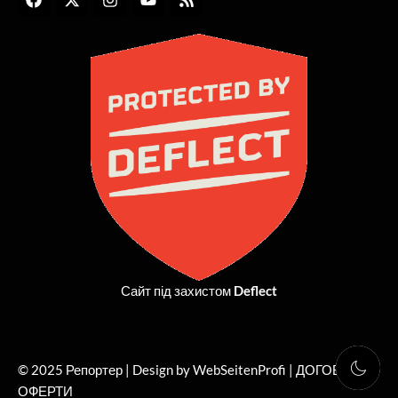
a
-
n
o
s
c
t
s
u
s
e
w
t
t
b
i
a
u
o
t
g
b
o
t
r
e
k
e
a
r
m
Сайт під захистом
Deflect
© 2025 Репортер | Design by WebSeitenProfi |
ДОГОВІР
ОФЕРТИ