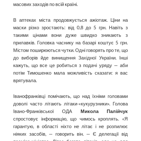
масових заходів по всій країні.
В аптеках міста продовжується ажіотаж. Ціни на
маски різко зростають: від 0,8 до 5 грн. Навіть з
такими цінами вони дуже швидко зникають з
прилавків. Головка часнику на базарі коштує 5 грн.
Містом поширюються чутки. Одні говорять про те, що
до виборів йде винищення Західної України. Інші
кажуть, що все це робиться з подачі уряду — аби
потім Тимошенко мала можливість сказати: я вас
врятувала.
Іванофранківці помічають, що над їхніми головами
доволі часто літають літаки-«кукурузники». Голова
Івано-Франківської ОДА
Микола Палійчук
спростовує інформацію, що чимось кроплять. «Я
гарантую, в області ніхто не літає і не розпилює
ніяких засобів, — говорить він. — Є делегації від