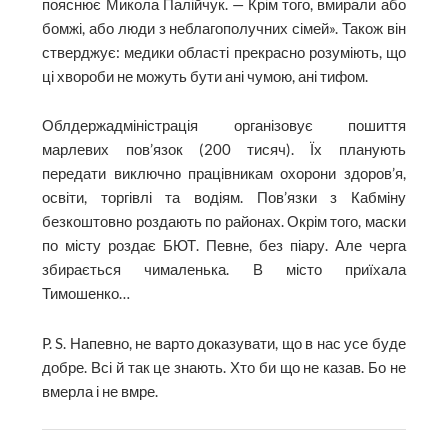
пояснює Микола Палійчук. — Крім того, вмирали або
бомжі, або люди з неблагополучних сімей». Також він
стверджує: медики області прекрасно розуміють, що
ці хвороби не можуть бути ані чумою, ані тифом.
Облдержадміністрація організовує пошиття
марлевих пов’язок (200 тисяч). Їх планують
передати виключно працівникам охорони здоров’я,
освіти, торгівлі та водіям. Пов’язки з Кабміну
безкоштовно роздають по районах. Окрім того, маски
по місту роздає БЮТ. Певне, без піару. Але черга
збирається чималенька. В місто приїхала
Тимошенко…
P. S. Напевно, не варто доказувати, що в нас усе буде
добре. Всі й так це знають. Хто би що не казав. Бо не
вмерла і не вмре.