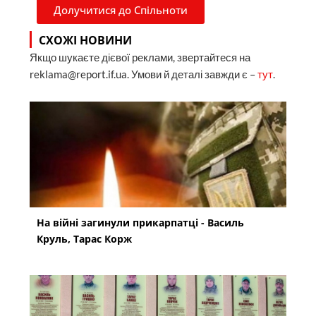
Долучитися до Спільноти
СХОЖІ НОВИНИ
Якщо шукаєте дієвої реклами, звертайтеся на
reklama@report.if.ua. Умови й деталі завжди є –
тут
.
На війні загинули прикарпатці - Василь
Круль, Тарас Корж