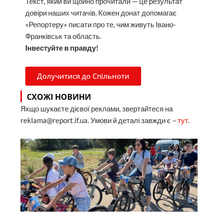
Текст, який ви щойно прочитали — це результат
довіри наших читачів. Кожен донат допомагає
«Репортеру» писати про те, чим живуть Івано-
Франківськ та область.
Інвестуйте в правду!
Долучитися до Спільноти
СХОЖІ НОВИНИ
Якщо шукаєте дієвої реклами, звертайтеся на
reklama@report.if.ua. Умови й деталі завжди є –
тут
.