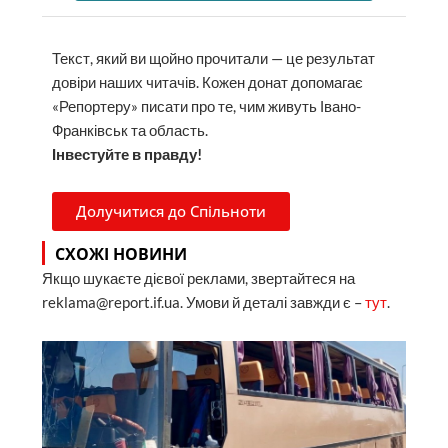
Текст, який ви щойно прочитали — це результат
довіри наших читачів. Кожен донат допомагає
«Репортеру» писати про те, чим живуть Івано-
Франківськ та область.
Інвестуйте в правду!
Долучитися до Спільноти
СХОЖІ НОВИНИ
Якщо шукаєте дієвої реклами, звертайтеся на
reklama@report.if.ua. Умови й деталі завжди є –
тут
.