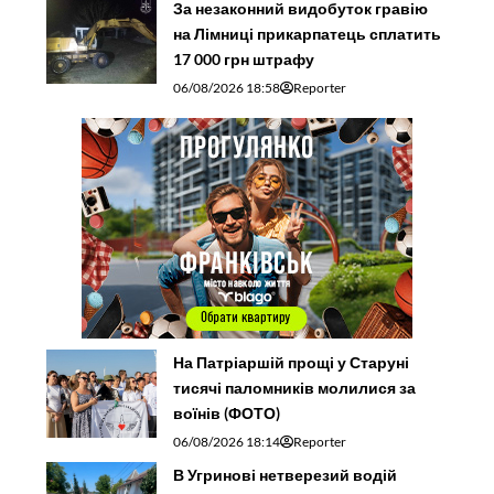
За незаконний видобуток гравію
на Лімниці прикарпатець сплатить
17 000 грн штрафу
06/08/2026 18:58
Reporter
На Патріаршій прощі у Старуні
тисячі паломників молилися за
воїнів (ФОТО)
06/08/2026 18:14
Reporter
В Угринові нетверезий водій