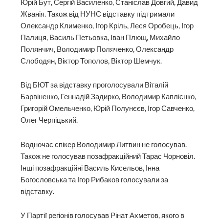
Юрій Бут, Сергій Василенко, Станіслав Довгий, Давид
Жванія. Також від НУНС відставку підтримали
Олександр Клименко, Ігор Кріль, Леся Оробець, Ігор
Палиця, Василь Петьовка, Іван Плющ, Михайло
Полянчич, Володимир Поляченко, Олександр
Слободян, Віктор Тополов, Віктор Шемчук.
Від БЮТ за відставку проголосували Віталій
Барвіненко, Геннадій Задирко, Володимир Каплієнко,
Григорій Омельченко, Юрій Полунєєв, Ігор Савченко,
Олег Черпіцький.
Водночас спікер Володимир Литвин не голосував.
Також не голосував позафракційний Тарас Чорновіл.
Інші позафракційні Василь Кисельов, Інна
Богословська та Ігор Рибаков голосували за
відставку.
У Партії регіонів голосував Рінат Ахметов, якого в