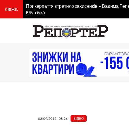
Перейти
Прикарпаття втратило захисників – Вадима Реп
вмісту
СВІЖЕ:
до
Клубчука
вмісту
02/09/2012
08:26
ВІДЕО