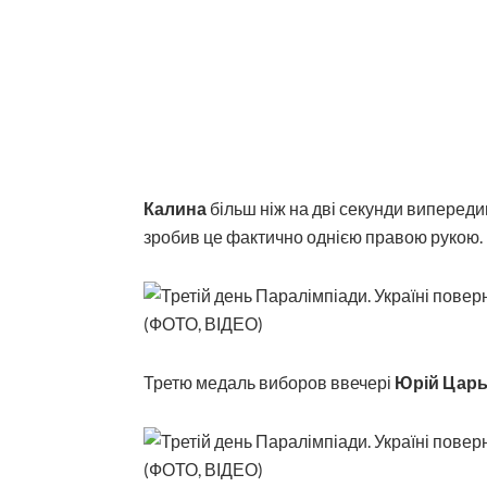
Калина
більш ніж на дві секунди випередив
зробив це фактично однією правою рукою.
Третю медаль виборов ввечері
Юрій
Цар