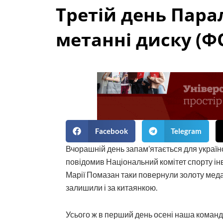
Третій день Пара
метанні диску (Ф
Facebook
Telegram
Вчорашній день запам’ятається для україн
повідомив Національний комітет спорту інв
Марії Помазан таки повернули золоту меда
залишили і за китаянкою.
Усього ж в перший день осені наша команд