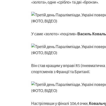
«золота», одне «срібло» та дві «бронзи».
У саме «золото» «поцілив»
Василь Коваль
Він став кращим у вправі R5 (пневматична г
спортсменів з Франції та Британії.
Настрілявши у фіналі 106,4 очки,
Ковальч