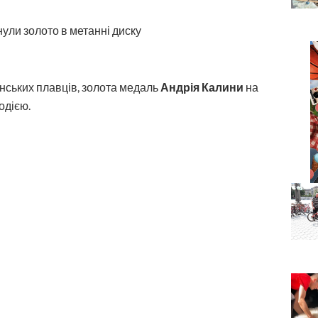
їнських плавців, золота медаль
Андрія Калини
на
одією.