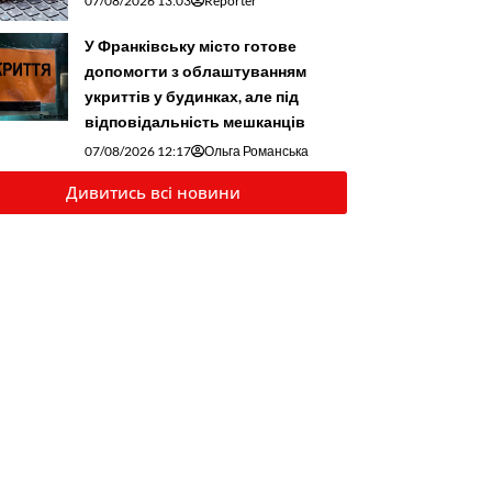
07/08/2026 13:03
Reporter
У Франківську місто готове
допомогти з облаштуванням
укриттів у будинках, але під
відповідальність мешканців
07/08/2026 12:17
Ольга Романська
Дивитись всі новини