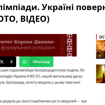
лімпіади. Україні повер
ОТО, ВІДЕО)
ОС
X
WhatsApp
ських паралімпійців безпрецедентною подією. Як
аладів України (НКСІУ), нашій метальниці диску
ль. Щоправда, золоту медаль у цьому змаганні
а додала до своєї скарбнички шість медалей — три