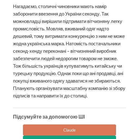
Нагадаємо, столичні чиновники мають намір
заборонити ввезення до України секонду. Так
можновладці вирішили підтримати вітчизняну легку
промисловість. Мовляв, вживаний одяг надто
дешевий, тому витримати конкуренцію з ним не може
жодна українська марка. Натомість постачальники
секонд-хенду переконані – вітчизняний виробник
забезпечити людей недорогим товаром не зможе.
Тож більшість українців купуватимуть китайську чи
турецьку продукцію. Однак поки що ані продавці, ані
покупці вживаного одягу здаватися не збираються.
Планують організувати масштабну компанію зі збору
підписів та направити їх до столиці.
Підсумуйте за допомогою ШІ
Claude