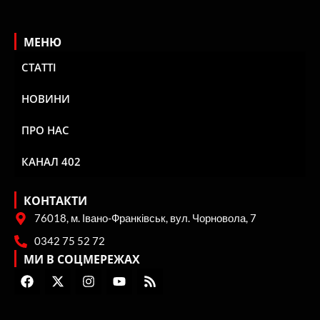
Новини Івано-Франківська та Прикарпаття
Використання матеріалів сайту лише за умови посилання
(для інтернет-видань – гіперпосилання) на “Репортер” не
нижче третього абзацу.
МЕНЮ
СТАТТІ
НОВИНИ
ПРО НАС
КАНАЛ 402
КОНТАКТИ
76018, м. Івано-Франківськ, вул. Чорновола, 7