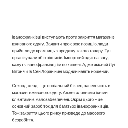
Іванофранківці виступають проти закриття магазинів
вживаного одягу. Заявити про свою позицію люди
прийшли до крамниць з продажу такого товару. Тут
організували збір підписів. Імпортний одяг на вагу,
кажуть іванофранківці, їм по кишені. Адже якісний Луї
Вітон чи Ів Сен Лоран нині модний навіть ношений.
Секонд-хенд – це соціальний бізнес, запевняють в
магазині вживаного одягу. Адже головними їхніми
клієнтами є малозабезпечені. Окрім цього – це
основний заробіток для багатьох іванофранківців.
Тож закриття цього ринку призведе до масового
безробіття.