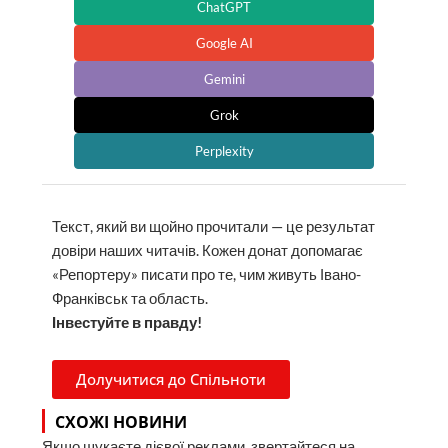
ChatGPT
Google AI
Gemini
Grok
Perplexity
Текст, який ви щойно прочитали — це результат
довіри наших читачів. Кожен донат допомагає
«Репортеру» писати про те, чим живуть Івано-
Франківськ та область.
Інвестуйте в правду!
Долучитися до Спільноти
СХОЖІ НОВИНИ
Якщо шукаєте дієвої реклами, звертайтеся на