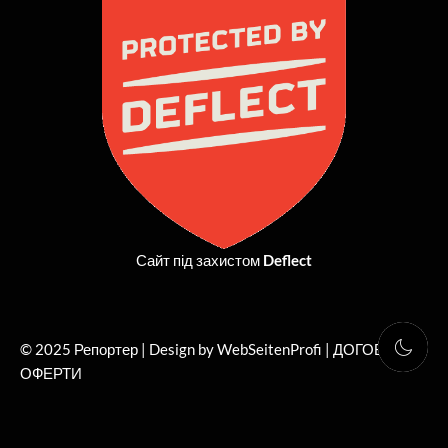
o
t
g
b
o
t
r
e
k
e
a
r
m
Сайт під захистом
Deflect
© 2025 Репортер | Design by WebSeitenProfi |
ДОГОВІР
ОФЕРТИ