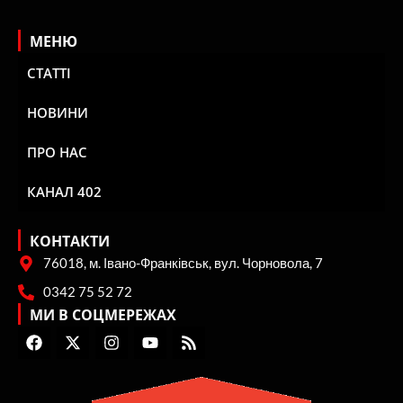
МЕНЮ
СТАТТІ
НОВИНИ
ПРО НАС
КАНАЛ 402
КОНТАКТИ
76018, м. Івано-Франківськ, вул. Чорновола, 7
0342 75 52 72
МИ В СОЦМЕРЕЖАХ
F
X
I
Y
R
a
-
n
o
s
c
t
s
u
s
e
w
t
t
b
i
a
u