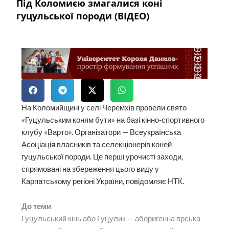
Під Коломиєю змагалися коні
гуцульської породи (ВІДЕО)
На Коломийщині у селі Черемхів провели свято
«Гуцульським коням бути» на базі кінно-спортивного
клубу «Варто». Організатори — Всеукраїнська
Асоціація власників та селекціонерів коней
гуцульської породи. Це перші урочисті заходи,
спрямовані на збереження цього виду у
Карпатському регіоні України, повідомляє НТК.
До теми
Гуцульський кінь або Гуцулик — аборигенна гірська