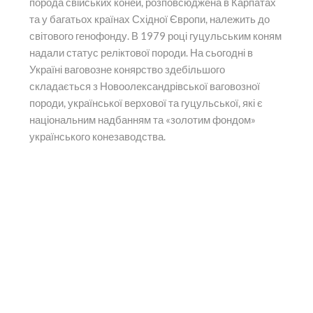
порода свійських коней, розповсюджена в Карпатах
та у багатьох країнах Східної Європи, належить до
світового генофонду. В 1979 році гуцульським коням
надали статус реліктової породи. На сьогодні в
Україні ваговозне конярство здебільшого
складається з Новоолександрівської ваговозної
породи, української верхової та гуцульської, які є
національним надбанням та «золотим фондом»
українського конезаводства.