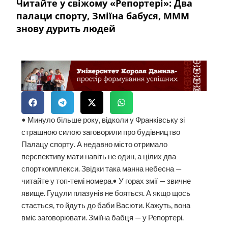
Читайте у свіжому «Репортері»: Два
палаци спорту, Зміїна бабуся, МММ
знову дурить людей
• Минуло більше року, відколи у Франківську зі
страшною силою заговорили про будівництво
Палацу спорту. А недавно місто отримало
перспективу мати навіть не один, а цілих два
спорткомплекси. Звідки така манна небесна —
читайте у топ-темі номера.• У горах змії — звичне
явище. Гуцули плазунів не бояться. А якщо щось
стається, то йдуть до баби Васюти. Кажуть, вона
вміє заговорювати. Зміїна бабця — у Репортері.