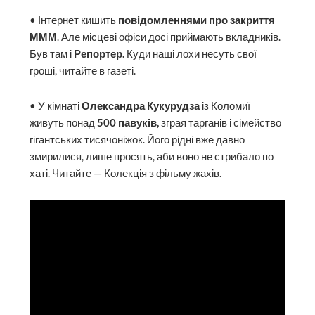
• Інтернет кишить
повідомленнями про закриття
МММ
. Але місцеві офіси досі приймають вкладників.
Був там і
Репортер.
Куди наші лохи несуть свої
гроші, читайте в газеті.
• У кімнаті
Олександра Кукурудза
із Коломиї
живуть понад
500 павуків,
зграя тарганів і сімейство
гігантських тисячоніжок. Його рідні вже давно
змирилися, лише просять, аби воно не стрибало по
хаті. Читайте — Колекція з фільму жахів.