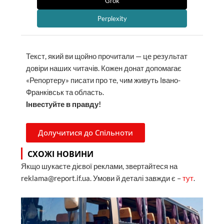
Grok
Perplexity
Текст, який ви щойно прочитали — це результат
довіри наших читачів. Кожен донат допомагає
«Репортеру» писати про те, чим живуть Івано-
Франківськ та область.
Інвестуйте в правду!
Долучитися до Спільноти
СХОЖІ НОВИНИ
Якщо шукаєте дієвої реклами, звертайтеся на
reklama@report.if.ua. Умови й деталі завжди є –
тут
.