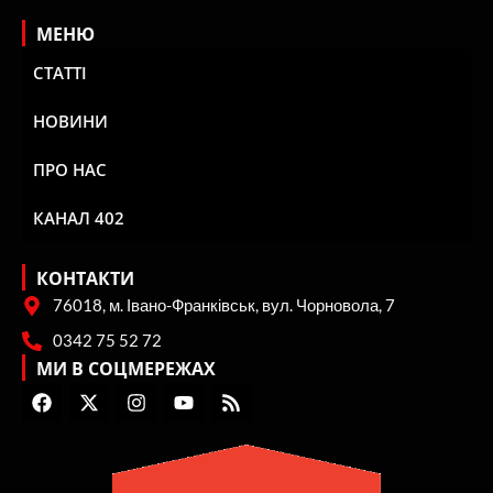
МЕНЮ
СТАТТІ
НОВИНИ
ПРО НАС
КАНАЛ 402
КОНТАКТИ
76018, м. Івано-Франківськ, вул. Чорновола, 7
0342 75 52 72
МИ В СОЦМЕРЕЖАХ
F
X
I
Y
R
a
-
n
o
s
c
t
s
u
s
e
w
t
t
b
i
a
u
o
t
g
b