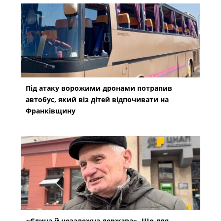
Під атаку ворожими дронами потрапив
автобус, який віз дітей відпочивати на
Франківщину
«Єдина й незалежна держава». Що для