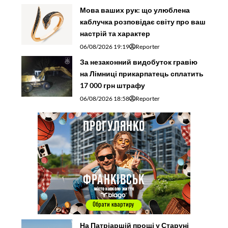
Мова ваших рук: що улюблена
каблучка розповідає світу про ваш
настрій та характер
06/08/2026 19:19
Reporter
За незаконний видобуток гравію
на Лімниці прикарпатець сплатить
17 000 грн штрафу
06/08/2026 18:58
Reporter
На Патріаршій прощі у Старуні