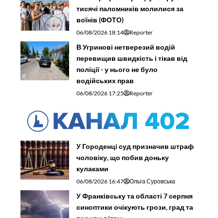
тисячі паломників молилися за
воїнів (ФОТО)
06/08/2026 18:14
Reporter
В Угринові нетверезий водій
перевищив швидкість і тікав від
поліції - у нього не було
водійських прав
06/08/2026 17:25
Reporter
У Городенці суд призначив штраф
чоловіку, що побив доньку
кулаками
06/08/2026 16:47
Ольга Суровська
У Франківську та області 7 серпня
синоптики очікують грози, град та