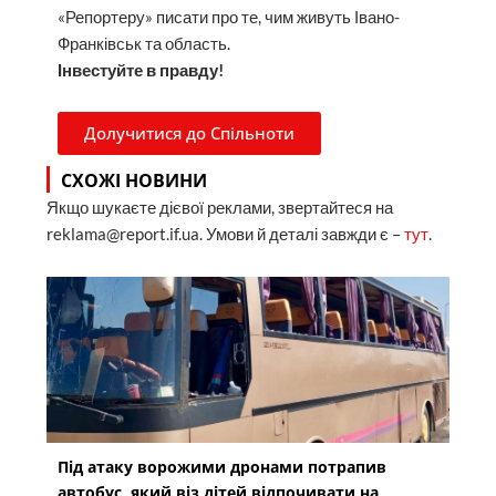
«Репортеру» писати про те, чим живуть Івано-
Франківськ та область.
Інвестуйте в правду!
Долучитися до Спільноти
СХОЖІ НОВИНИ
Якщо шукаєте дієвої реклами, звертайтеся на
reklama@report.if.ua. Умови й деталі завжди є –
тут
.
Під атаку ворожими дронами потрапив
автобус, який віз дітей відпочивати на