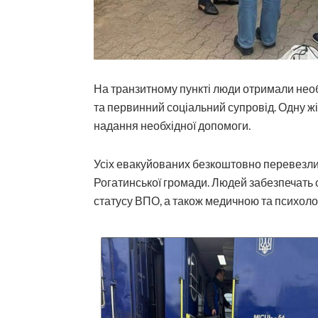
На транзитному пункті люди отримали необ
та первинний соціальний супровід. Одну жі
надання необхідної допомоги.
Усіх евакуйованих безкоштовно перевезли
Рогатинської громади. Людей забезпечать
статусу ВПО, а також медичною та психоло