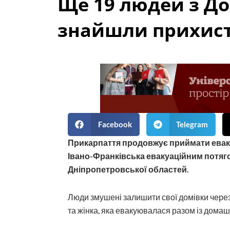
Ще 19 людей з До
знайшли прихист
Facebook
Telegram
Прикарпаття продовжує приймати еваку
Івано-Франківська евакуаційним потяго
Дніпропетровської областей.
Люди змушені залишити свої домівки через
та жінка, яка евакуювалася разом із дома