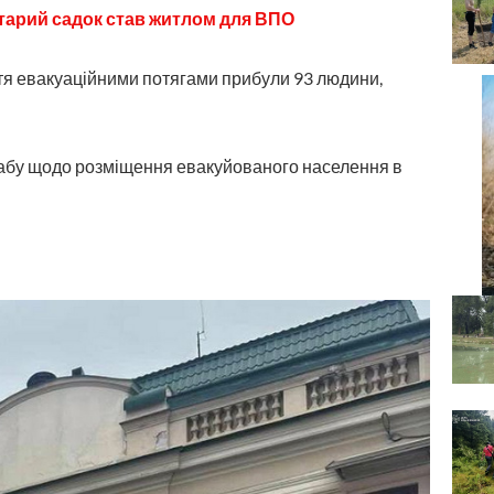
 старий садок став житлом для ВПО
тя евакуаційними потягами прибули 93 людини,
штабу щодо розміщення евакуйованого населення в