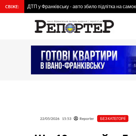
Перейти
СВІЖЕ:
вмісту
до
рф уночі масовано атакувала Одесу ракетами
вмісту
22/05/2026
15:53
Reporter
БЕЗ КАТЕГОРІЇ