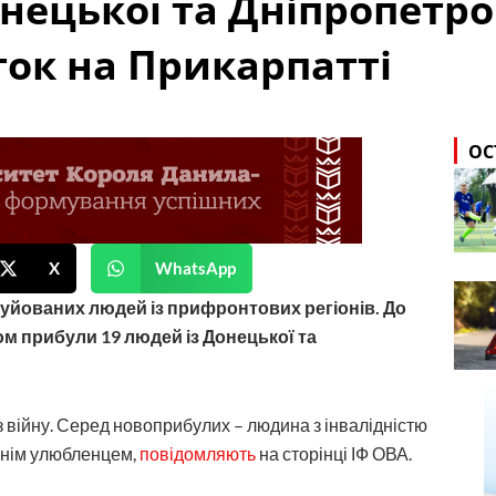
нецької та Дніпропетро
ок на Прикарпатті
ОС
X
WhatsApp
йованих людей із прифронтових регіонів. До
м прибули 19 людей із Донецької та
 війну. Серед новоприбулих – людина з інвалідністю
шнім улюбленцем,
повідомляють
на сторінці ІФ ОВА.