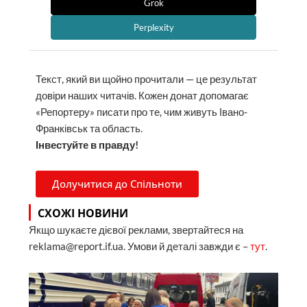
Grok
Perplexity
Текст, який ви щойно прочитали — це результат
довіри наших читачів. Кожен донат допомагає
«Репортеру» писати про те, чим живуть Івано-
Франківськ та область.
Інвестуйте в правду!
Долучитися до Спільноти
СХОЖІ НОВИНИ
Якщо шукаєте дієвої реклами, звертайтеся на
reklama@report.if.ua. Умови й деталі завжди є –
тут
.