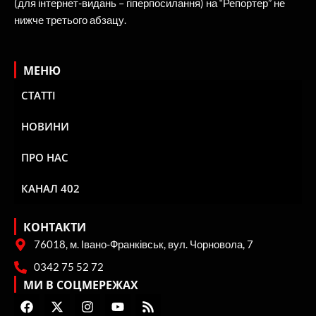
(для інтернет-видань – гіперпосилання) на “Репортер” не
нижче третього абзацу.
МЕНЮ
СТАТТІ
НОВИНИ
ПРО НАС
КАНАЛ 402
КОНТАКТИ
76018, м. Івано-Франківськ, вул. Чорновола, 7
0342 75 52 72
МИ В СОЦМЕРЕЖАХ
F
X
I
Y
R
a
-
n
o
s