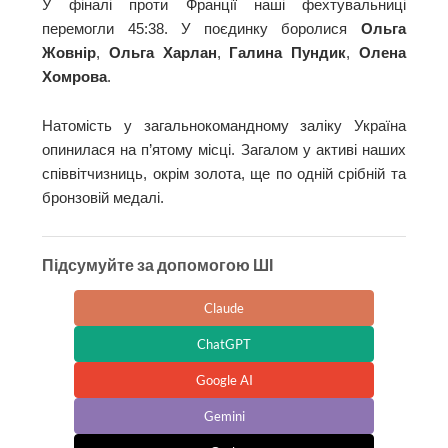
У фіналі проти Франції наші фехтувальниці
перемогли 45:38. У поєдинку боролися
Ольга
Жовнір
,
Ольга Харлан
,
Галина Пундик
,
Олена
Хомрова
.
Натомість у загальнокомандному заліку Україна
опинилася на п’ятому місці. Загалом у активі наших
співвітчизниць, окрім золота, ще по одній срібній та
бронзовій медалі.
Підсумуйте за допомогою ШІ
Claude
ChatGPT
Google AI
Gemini