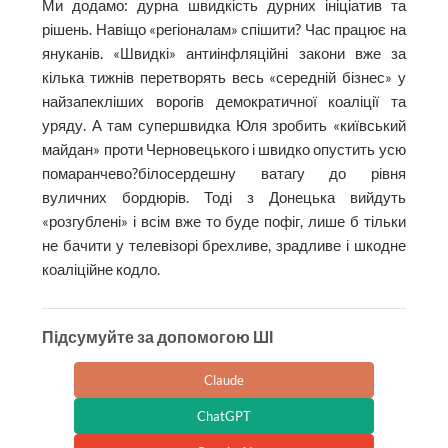
Ми додамо: дурна швидкість дурних ініціатив та
рішень. Навіщо «регіоналам» спішити? Час працює на
януканів. «Швидкі» антиінфляційні закони вже за
кілька тижнів перетворять весь «середній бізнес» у
найзапекліших ворогів демократичної коаліції та
уряду. А там супершвидка Юля зробить «київський
майдан» проти Черновецького і швидко опустить усю
помаранчево?білосердешну ватагу до рівня
вуличних бордюрів. Тоді з Донецька вийдуть
«розгублені» і всім вже то буде пофіг, лише б тільки
не бачити у телевізорі брехливе, зрадливе і шкодне
коаліційне кодло.
Підсумуйте за допомогою ШІ
Claude
ChatGPT