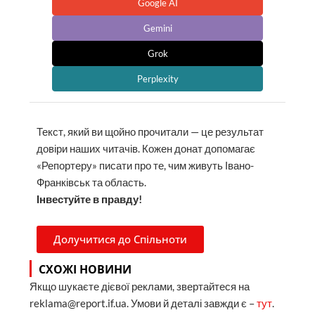
Google AI
Gemini
Grok
Perplexity
Текст, який ви щойно прочитали — це результат
довіри наших читачів. Кожен донат допомагає
«Репортеру» писати про те, чим живуть Івано-
Франківськ та область.
Інвестуйте в правду!
Долучитися до Спільноти
СХОЖІ НОВИНИ
Якщо шукаєте дієвої реклами, звертайтеся на
reklama@report.if.ua. Умови й деталі завжди є –
тут
.