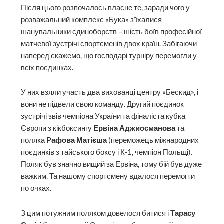
Після цього розпочалось власне те, заради чого у
розважальний комплекс «Бука» з’їхалися
шанувальники єдиноборств – шість боїв професійної
матчевої зустрічі спортсменів двох країн. Забігаючи
наперед скажемо, що господарі турніру перемогли у
всіх поєдинках.
У них взяли участь два вихованці центру «Бескид», і
вони не підвели свою команду. Другий поєдинок
зустрічі звів чемпіона України та фіналіста кубка
Європи з кікбоксингу
Ервіна Аджиосманова
та
поляка
Рафова Матієша
(переможець міжнародних
поєдинків з тайського боксу і К-1, чемпіон Польщі).
Поляк був значно вищий за Ервіна, тому бій був дуже
важким. Та нашому спортсмену вдалося перемогти
по очках.
З цим потужним поляком довелося битися і
Тарасу