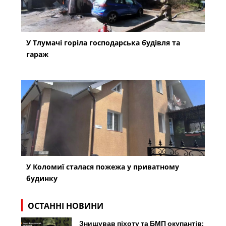
У Тлумачі горіла господарська будівля та
гараж
У Коломиї сталася пожежа у приватному
будинку
ОСТАННІ НОВИНИ
Знищував піхоту та БМП окупантів: