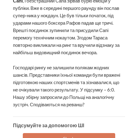
Сапі
, і безстрашний Сапа зірвав бурю емоцій у
публіки. Вже в середині першого раунду він послав
супер-ника у нокдаун. Це був тільки початок, під
ударами нашого боксера Рафов падав ще тричі.
Врешті поєдинок зупинили та присудили Сапі
перемогу технічним нокаутом. Згодом Тараса
повторно викликали на ринг та вручили відзнаку за
найбільш видовищний поєдинок вечора.
Господарі рингу не залишили полякам жодних
шансів. Представники їхньої команди були вражені
підготовкою наших спортсменів та зізнавалися, що
не очікували такого результату. У підсумку – 6:0.
Нашу збірну запросили до Польщі на аналогічну
зустріч. Сподіваються на реванш?
Підсумуйте за допомогою ШІ