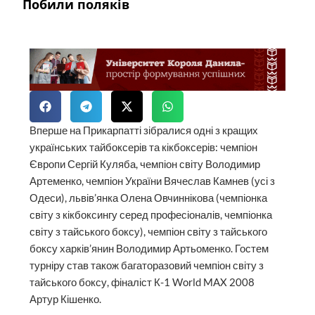
Побили поляків
Вперше на Прикарпатті зібралися одні з кращих
українських тайбоксерів та кікбоксерів: чемпіон
Європи Сергій Куляба, чемпіон світу Володимир
Артеменко, чемпіон України Вячеслав Камнев (усі з
Одеси), львів’янка Олена Овчиннікова (чемпіонка
світу з кікбоксингу серед професіоналів, чемпіонка
світу з тайського боксу), чемпіон світу з тайського
боксу харків’янин Володимир Артьоменко. Гостем
турніру став також багаторазовий чемпіон світу з
тайського боксу, фіналіст К-1 World MAX 2008
Артур Кішенко.