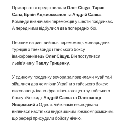
Прикарпаття представляли
Олег Сіщук
,
Тарас
Сапа
,
Ервін Аджиосманов
та
Андрій Савка
.
Команди визначали переможців у шести поєдинках.
А перед ними відбулися два попередніх бої.
Першим на ринг вийшов переможець міжнародних
турнірів з таеквондо і тайського боксу
іванофранківець
Олег Сіщук
. Він поступився
львів’янину
Павлу Гриценку
.
У єдиному поєдинку вечора за правилами муай тай
зійшлися два чемпіони України з тайського боксу:
вихованець івано-франківського центру тайського
боксу «Бескид»
Андрій Савка
та
Олександр
Яворський
з Одеси. Бій юнаків несподівано
виявився настільки видовищним і безкомпромісним,
що рефері присудили бойову нічию.