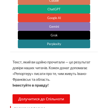
Claude
ChatGPT
Google AI
Gemini
Grok
Perplexity
Текст, який ви щойно прочитали — це результат
довіри наших читачів. Кожен донат допомагає
«Репортеру» писати про те, чим живуть Івано-
Франківськ та область.
Інвестуйте в правду!
Долучитися до Спільноти