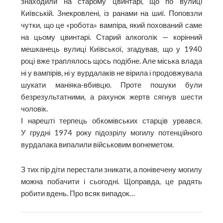
знаходили на старому цвинтарі, що по вулиці
Київській. Знекровлені, із ранами на шиї. Поповзли
чутки, що це «робота» вампіра, який похований саме
на цьому цвинтарі. Старий алкоголік — корінний
мешканець вулиці Київської, згадував, що у 1940
році вже траплялось щось подібне. Але міська влада
ні у вампірів, ні у вурдалаків не вірила і продовжувала
шукати маніяка-вбивцю. Проте пошуки були
безрезультатними, а рахунок жертв сягнув шести
чоловік.
І нарешті терпець обкомівських старців урвався.
У грудні 1974 року підозрілу могилу потенційного
вурдалака випалили військовим вогнеметом.
З тих пір діти перестали зникати, а понівечену могилу
можна побачити і сьогодні. Щоправда, це радять
робити вдень. Про всяк випадок…