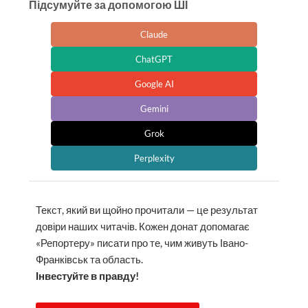
Підсумуйте за допомогою ШІ
Claude
ChatGPT
Google AI
Gemini
Grok
Perplexity
Текст, який ви щойно прочитали — це результат
довіри наших читачів. Кожен донат допомагає
«Репортеру» писати про те, чим живуть Івано-
Франківськ та область.
Інвестуйте в правду!