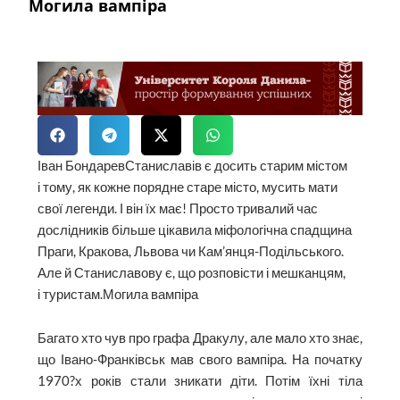
Могила вампіра
Іван БондаревСтаниславів є досить старим містом
і тому, як кожне порядне старе місто, мусить мати
свої легенди. І він їх має! Просто тривалий час
дослідників більше цікавила міфологічна спадщина
Праги, Кракова, Львова чи Кам’янця-Подільського.
Але й Станиславову є, що розповісти і мешканцям,
і туристам.Могила вампіра
Багато хто чув про графа Дракулу, але мало хто знає,
що Івано-Франківськ мав свого вампіра. На початку
1970?х років стали зникати діти. Потім їхні тіла