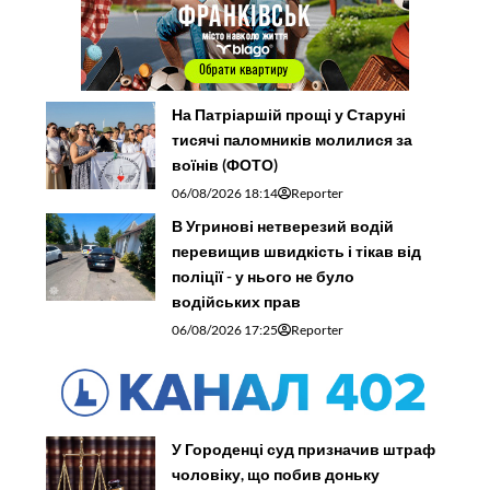
На Патріаршій прощі у Старуні
тисячі паломників молилися за
воїнів (ФОТО)
06/08/2026 18:14
Reporter
В Угринові нетверезий водій
перевищив швидкість і тікав від
поліції - у нього не було
водійських прав
06/08/2026 17:25
Reporter
У Городенці суд призначив штраф
чоловіку, що побив доньку