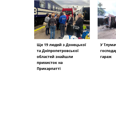
Ще 19 людей з Донецької
У Тлумач
та Дніпропетровської
господа
областей знайшли
гараж
прихисток на
Прикарпатті