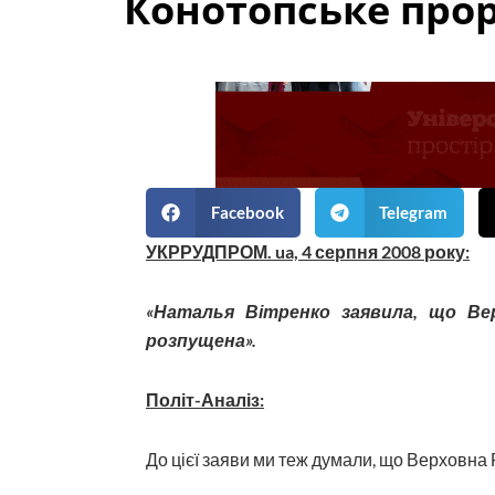
Коното­пське про
Facebook
Telegram
УКРРУДПРОМ. ua, 4 серпня 2008 року:
«Наталья Вітренко заявила, що Вер
розпущена».
Політ-Аналіз:
До цієї заяви ми теж думали, що Верховна