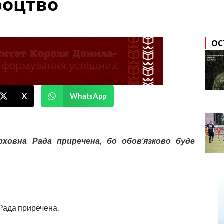
роцтво
ОС
X
WhatsApp
ховна Рада приречена, бо обов’язково буде
 Рада приречена.