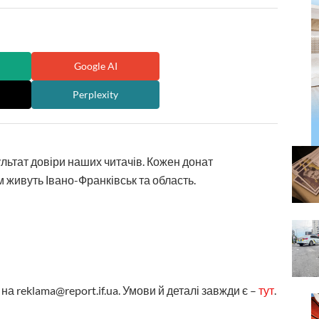
Google AI
Perplexity
ультат довіри наших читачів. Кожен донат
 живуть Івано-Франківськ та область.
а reklama@report.if.ua. Умови й деталі завжди є –
тут
.