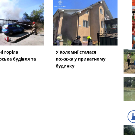
і горіла
У Коломиї сталася
рська будівля та
пожежа у приватному
будинку