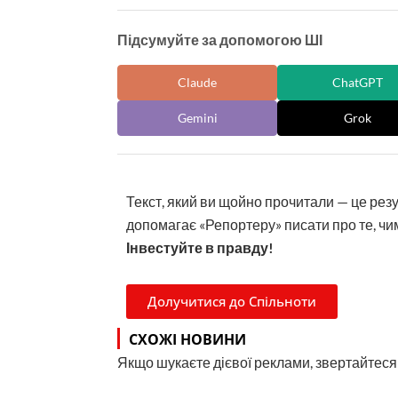
Підсумуйте за допомогою ШІ
Claude
ChatGPT
Gemini
Grok
Текст, який ви щойно прочитали — це рез
допомагає «Репортеру» писати про те, чим
Інвестуйте в правду!
Долучитися до Спільноти
СХОЖІ НОВИНИ
Якщо шукаєте дієвої реклами, звертайтеся н