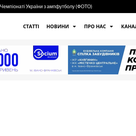
 Чемпіонаті України з ампфутболу (ФОТО)
СТАТТІ
НОВИНИ
ПРО НАС
КАНАЛ