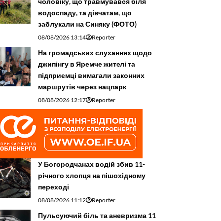
чоловіку, що травмувався біля
водоспаду, та дівчатам, що
заблукали на Синяку (ФОТО)
08/08/2026 13:14
Reporter
На громадських слуханнях щодо
джипінгу в Яремче житeлі та
підприємці вимагали законних
маршрутів через нацпарк
08/08/2026 12:17
Reporter
У Богородчанах водій збив 11-
річного хлопця на пішохідному
переході
08/08/2026 11:12
Reporter
Пульсуючий біль та аневризма 11