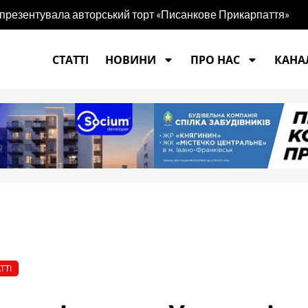
 презентувала авторський торт «Писанкове Прикарпаття»
СТАТТІ
НОВИНИ
ПРО НАС
КАНАЛ
ТТІ