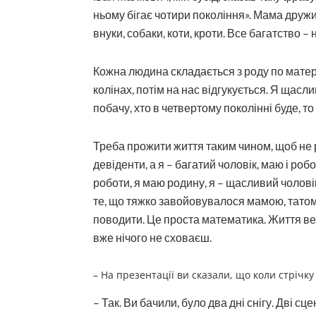
ньому бігає чотири покоління». Мама дружини
внуки, собаки, коти, кроти. Все багатство – н
Кожна людина складається з роду по материн
колінах, потім на нас відгукується. Я щасли
побачу, хто в четвертому поколінні буде, т
Треба прожити життя таким чином, щоб не р
девіденти, а я – багатий чоловік, маю і роб
роботи, я маю родину, я – щасливий чолові
те, що тяжко завойовувалося мамою, татом і
поводити. Це проста математика. Життя ве
вже нічого не сховаєш.
– На презентації ви сказали, що коли стрічк
– Так. Ви бачили, було два дні снігу. Дві сц