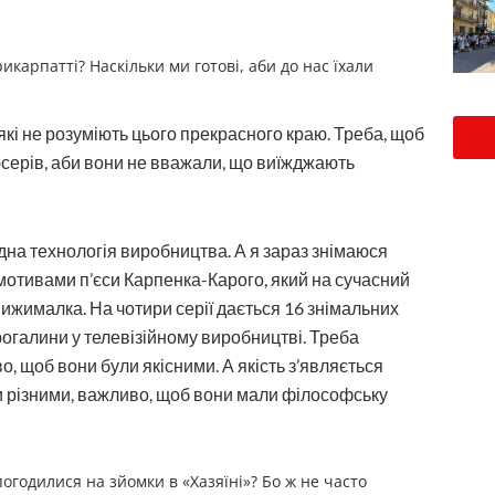
икарпатті? Наскільки ми готові, аби до нас їхали
 які не розуміють цього прекрасного краю. Треба, щоб
юсерів, аби вони не вважали, що виїжджають
одна технологія виробництва. А я зараз знімаюся
 мотивами п’єси Карпенка-Карого, який на сучасний
ижималка. На чотири серії дається 16 знімальних
прогалини у телевізійному виробництві. Треба
о, щоб вони були якісними. А якість з’являється
бути різними, важливо, щоб вони мали філософську
погодилися на зйомки в «Хазяїні»? Бо ж не часто