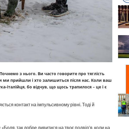
 Почнемо з нього. Ви часто говорите про тяглість
ки ми прийшли і хто залишиться після нас. Коли ваш
а-італійця, бо відчув, що щось трапилося – це і є
ється контакт на імпульсивному рівні. Тоді й
: «Бодя, так добре дивитися на твоє подвір’я, коли на