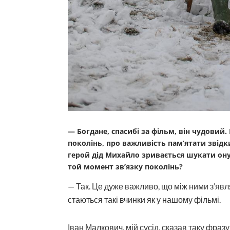
— Богдане, спасибі за фільм, він чудовий.
поколінь, про важливість пам’ятати звід
герой дід Михайло зривається шукати онук
той момент зв’язку поколінь?
— Так. Це дуже важливо, що між ними з’явля
стаються такі вчинки як у нашому фільмі.
Іван Малкович, мій сусід, сказав таку фразу