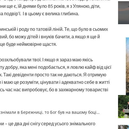
 ще є, їй днями було 85 років, я з Уляною, діти,
а подвір’ї.
І в цьому є велика глибина.
ській і роду по татовій ліній. Те, що було в сьомих
вий, бо можу дітей і внуків бачити, а якщо я ще й
о це буде неймовірне щастя.
озхльобували твої. І якщо я зараз маю якісь
оту добру, яка мені подобається, я ловлю кайф від цієї
к. Такі девіденти просто так не даються. Я отримую
 маю це розуміти, цінувати і адекватно себе в житті
сь час нас випробовує, бо в захмарному товаристві
у знімали в Бережниці, то Бог був на вашому боці…
ени – це два дні снігу серед усього знімального