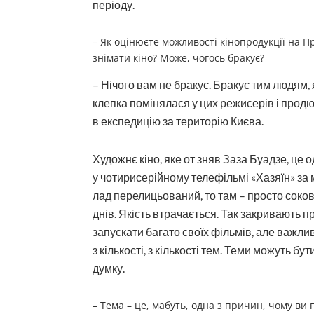
періоду.
– Як оцінюєте можливості кінопродукції на Пр
знімати кіно? Може, чогось бракує?
– Нічого вам не бракує. Бракує тим людям,
клепка помінялася у цих режисерів і прод
в експедицію за територію Києва.
Художнє кіно, яке от зняв Заза Буадзе, це 
у чотирисерійному телефільмі «Хазяїн» за
лад перелицьований, то там – просто соков
днів. Якість втрачається. Так закривають 
запускати багато своїх фільмів, але важлив
з кількості, з кількості тем. Теми можуть 
думку.
– Тема – це, мабуть, одна з причин, чому ви 