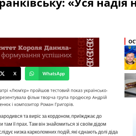
ранківську: «Уся надія 
ОС
X
WhatsApp
еатрі «Люм’єр» пройшов тестовий показ українсько-
 Презентувала фільм творча група продюсер Андрій
Бенюк і композитор Роман Григорів.
 народився та виріс за кордоном, приїжджає до
и там її прах. Там він знайомиться зі своїм дідом
ідує низка карколомних подій, які єднають долі діда