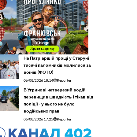
На Патріаршій прощі у Старуні
тисячі паломників молилися за
воїнів (ФОТО)
06/08/2026 18:14
Reporter
В Угринові нетверезий водій
перевищив швидкість і тікав від
поліції - у нього не було
водійських прав
06/08/2026 17:25
Reporter