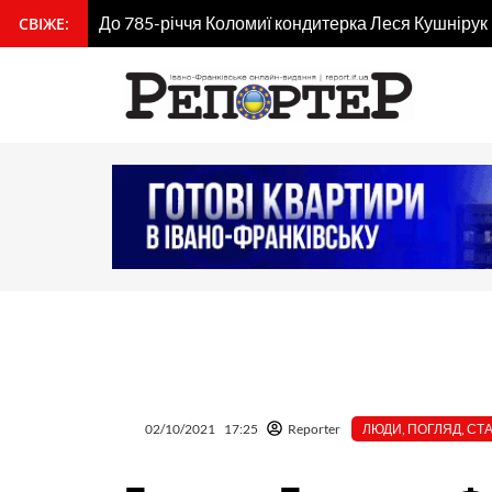
Перейти
До 785-річчя Коломиї кондитерка Леся Кушнірук
СВІЖЕ:
вмісту
до
вмісту
02/10/2021
17:25
Reporter
ЛЮДИ
,
ПОГЛЯД
,
СТА