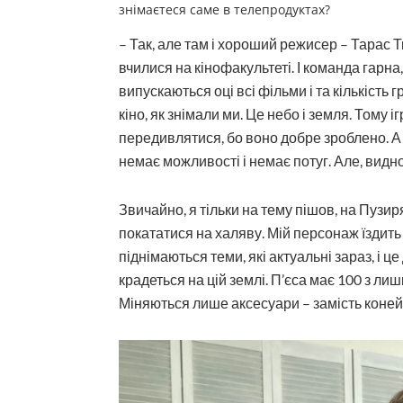
знімаєтеся саме в телепродуктах?
– Так, але там і хороший режисер – Тарас Т
вчилися на кінофакультеті. І команда гарна
випускаються оці всі фільми і та кількість 
кіно, як знімали ми. Це небо і земля. Тому і
передивлятися, бо воно добре зроблено. А 
немає можливості і немає потуг. Але, видн
Звичайно, я тільки на тему пішов, на Пузир
покататися на халяву. Мій персонаж їздить
піднімаються теми, які актуальні зараз, і це
крадеться на цій землі. П’єса має 100 з ли
Міняються лише аксесуари – замість коней Л