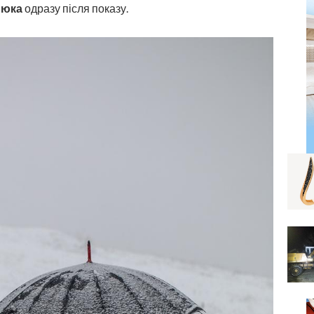
нюка
одразу після показу.