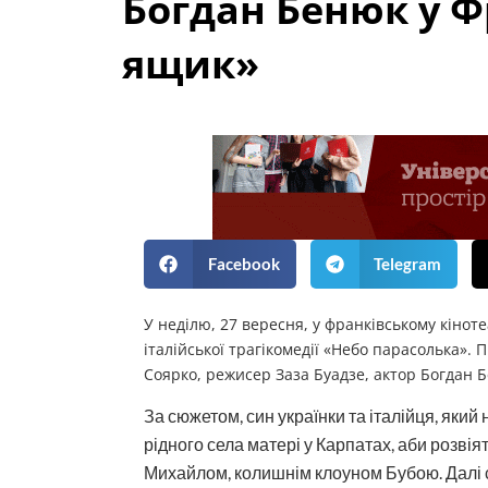
Богдан Бенюк у Ф
ящик»
Facebook
Telegram
У неділю, 27 вересня, у франківському кінот
італійської трагікомедії «Небо парасолька».
Соярко, режисер Заза Буадзе, актор Богдан 
За сюжетом, син українки та італійця, який
рідного села матері у Карпатах, аби розвіят
Михайлом, колишнім клоуном Бубою. Далі сл