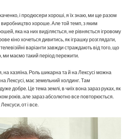
каченко, і продюсери хороші, я їх знаю, ми ще разом
, виробництво хороше. Але той темп, з яким
грошей, яка на них виділяється, не рівняється ігровому
грове кіно хочеться дивитись, як іграшку розглядати,
телевізійні варіанти завжди страждають від того, що
о, ми маємо такий період пережити.
я, на хазяїна. Роль шикарна та й на Лексусі можна
 на Лексусі, має земельний холдинг. Там
 дуже добре. Це тема землі, в чиїх вона зараз руках, як
шком років, але зараз абсолютно все повторюється.
ексуси, от і все.