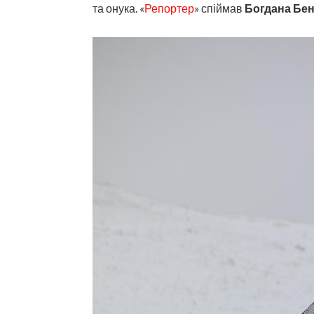
та онука. «
Репортер
» спіймав
Богдана Бе