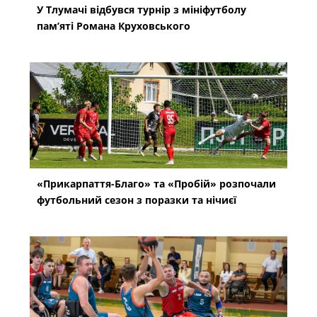
У Тлумачі відбувся турнір з мініфутболу
пам’яті Романа Круховського
«Прикарпаття-Благо» та «Пробій» розпочали
футбольний сезон з поразки та нічиєї