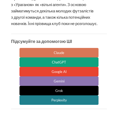
з «Ураганом» як «вільні агенти». З основою
займатимуться декілька молодих футзалістів
з другої команди, а також кілька потенційних
новачків. Їхні прізвища клуб поки не розголошує.
Підсумуйте за допомогою ШІ
Claude
ChatGPT
Google AI
Gemini
Grok
Perplexity