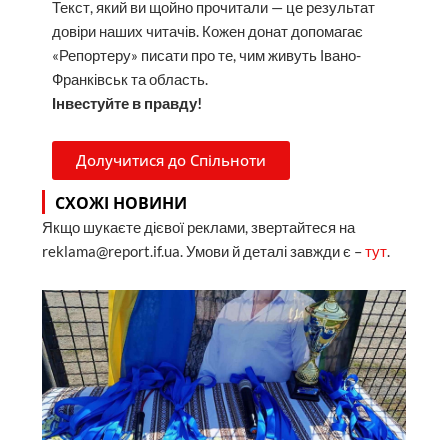
Текст, який ви щойно прочитали — це результат
довіри наших читачів. Кожен донат допомагає
«Репортеру» писати про те, чим живуть Івано-
Франківськ та область.
Інвестуйте в правду!
Долучитися до Спільноти
СХОЖІ НОВИНИ
Якщо шукаєте дієвої реклами, звертайтеся на
reklama@report.if.ua. Умови й деталі завжди є –
тут
.