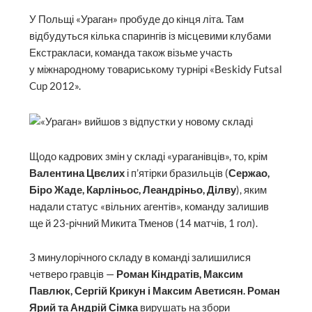
У Польщі «Ураган» пробуде до кінця літа. Там
відбудуться кілька спарингів із місцевими клубами
Екстракласи, команда також візь­ме участь
у міжнародному товариському турнірі «Beskidy Futsal
Cup 2012».
Щодо кадрових змін у складі «ураганівців», то, крім
Валентина Цвєлих
і п’ятірки бразильців (
Сержао,
Біро Жаде, Карліньос, Леандріньо, Ділву
), яким
надали статус «вільних агентів», команду залишив
ще й 23-річний Микита Тменов (14 матчів, 1 гол).
З минулорічного складу в команді залишилися
четверо гравців —
Роман Кіндратів, Максим
Павлюк, Сергій Крикун і Максим Аветисян. Роман
Ярий та Андрій Сімка
вирушать на збори