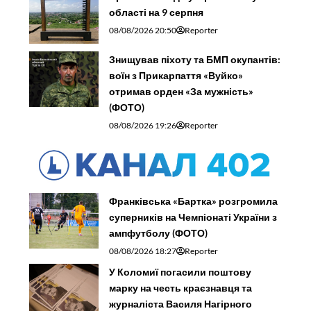
області на 9 серпня
08/08/2026 20:50
Reporter
Знищував піхоту та БМП окупантів:
воїн з Прикарпаття «Вуйко»
отримав орден «За мужність»
(ФОТО)
08/08/2026 19:26
Reporter
Франківська «Бартка» розгромила
суперників на Чемпіонаті України з
ампфутболу (ФОТО)
08/08/2026 18:27
Reporter
У Коломиї погасили поштову
марку на честь краєзнавця та
журналіста Василя Нагірного