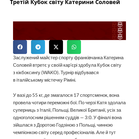
Третій Кубок світу Катерини Соловей
Заслужений майстер спорту франківчанка Катерина
Соловей втретє у своїй кар’єрі здобула Кубок світу
з кікбоксингу (WAKO). Турнір відбувався
в італійському містечку Ріміні.
У вазі до 55 кг, де змагалося 17 спортсменок, вона
провела чотири переможні бої. По черзі Катя здолала
суперниць з Італії, Польщі, Великої Британії, усіх за
одноголосним рішенням суддів — 3:0. У фіналі вона
зійшлася з Доротою Годзіною з Польщі, чинною
чемпіонкою світу серед професіоналів. Але й тут