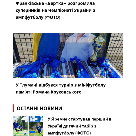
Франківська «Бартка» розгромила
суперників на Чемпіонаті України з
ампфутболу (ФОТО)
У Тлумачі відбувся турнір з мініфутболу
пам’яті Романа Круховського
ОСТАННІ НОВИНИ
У Яремче стартував перший в
Україні дитячий табір з
ампфутболу (ФОТО)