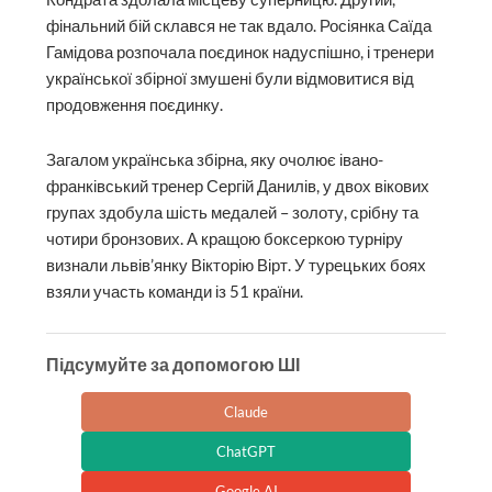
фінальний бій склався не так вдало. Росіянка Саїда
Гамідова розпочала поєдинок надуспішно, і тренери
української збірної змушені були відмовитися від
продовження поєдинку.
Загалом українська збірна, яку очолює івано-
франківський тренер Сергій Данилів, у двох вікових
групах здобула шість медалей – золоту, срібну та
чотири бронзових. А кращою боксеркою турніру
визнали львів’янку Вікторію Вірт. У турецьких боях
взяли участь команди із 51 країни.
Підсумуйте за допомогою ШІ
Claude
ChatGPT
Google AI