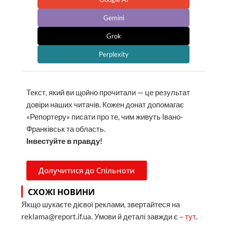
Gemini
Grok
Perplexity
Текст, який ви щойно прочитали — це результат
довіри наших читачів. Кожен донат допомагає
«Репортеру» писати про те, чим живуть Івано-
Франківськ та область.
Інвестуйте в правду!
Долучитися до Спільноти
СХОЖІ НОВИНИ
Якщо шукаєте дієвої реклами, звертайтеся на
reklama@report.if.ua. Умови й деталі завжди є –
тут
.