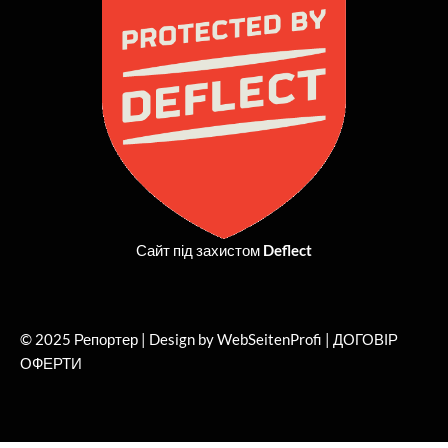
o
t
g
b
o
t
r
e
k
e
a
r
m
Сайт під захистом
Deflect
© 2025 Репортер | Design by WebSeitenProfi |
ДОГОВІР
ОФЕРТИ