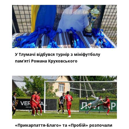
У Тлумачі відбувся турнір з мініфутболу
пам’яті Романа Круховського
«Прикарпаття-Благо» та «Пробій» розпочали