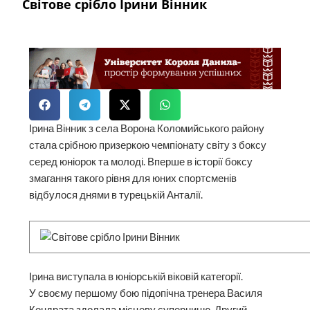
Світове срібло Ірини Вінник
Ірина Вінник з села Ворона Коломийського району
стала срібною призеркою чемпіонату світу з боксу
серед юніорок та молоді. Вперше в історії боксу
змагання такого рівня для юних спортсменів
відбулося днями в турецькій Анталії.
Ірина виступала в юніорській віковій категорії.
У своєму першому бою підопічна тренера Василя
Кондрата здолала місцеву суперницю. Другий,