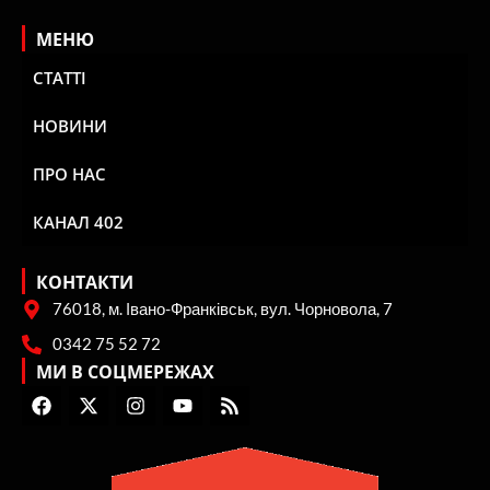
МЕНЮ
СТАТТІ
НОВИНИ
ПРО НАС
КАНАЛ 402
КОНТАКТИ
76018, м. Івано-Франківськ, вул. Чорновола, 7
0342 75 52 72
МИ В СОЦМЕРЕЖАХ
F
X
I
Y
R
a
-
n
o
s
c
t
s
u
s
e
w
t
t
b
i
a
u