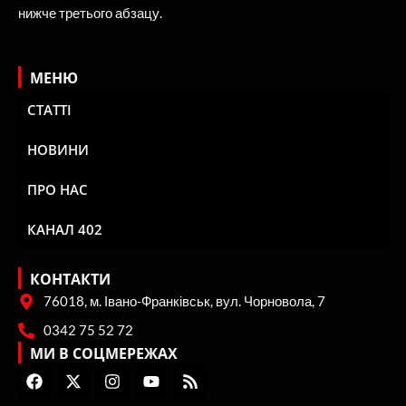
нижче третього абзацу.
МЕНЮ
СТАТТІ
НОВИНИ
ПРО НАС
КАНАЛ 402
КОНТАКТИ
76018, м. Івано-Франківськ, вул. Чорновола, 7
0342 75 52 72
МИ В СОЦМЕРЕЖАХ
F
X
I
Y
R
a
-
n
o
s
c
t
s
u
s