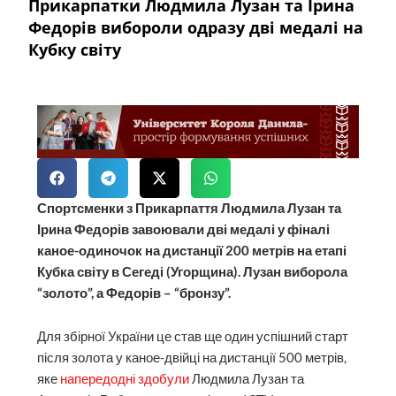
Прикарпатки Людмила Лузан та Ірина
Федорів вибороли одразу дві медалі на
Кубку світу
Спортсменки з Прикарпаття Людмила Лузан та
Ірина Федорів завоювали дві медалі у фіналі
каное-одиночок на дистанції 200 метрів на етапі
Кубка світу в Сегеді (Угорщина). Лузан виборола
“золото”, а Федорів – “бронзу”.
Для збірної України це став ще один успішний старт
після золота у каное-двійці на дистанції 500 метрів,
яке
напередодні здобули
Людмила Лузан та