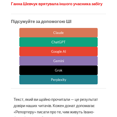
Ганна Шевчук врятувала іншого учасника забігу
Підсумуйте за допомогою ШІ
Claude
ChatGPT
Google AI
Gemini
Grok
Perplexity
Текст, який ви щойно прочитали — це результат
довіри наших читачів. Кожен донат допомагає
«Репортеру» писати про те, чим живуть Івано-