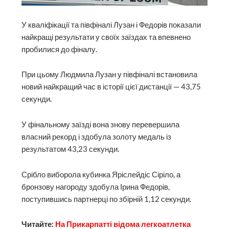
У кваліфікації та півфіналі Лузан і Федорів показали
найкращі результати у своїх заїздах та впевнено
пробилися до фіналу.
При цьому Людмила Лузан у півфіналі встановила
новий найкращий час в історії цієї дистанції — 43,75
секунди.
У фінальному заїзді вона знову перевершила
власний рекорд і здобула золоту медаль із
результатом 43,23 секунди.
Срібло виборола кубинка Яріслейдіс Сіріло, а
бронзову нагороду здобула Ірина Федорів,
поступившись партнерці по збірній 1,12 секунди.
Читайте:
На Прикарпатті відома легкоатлетка