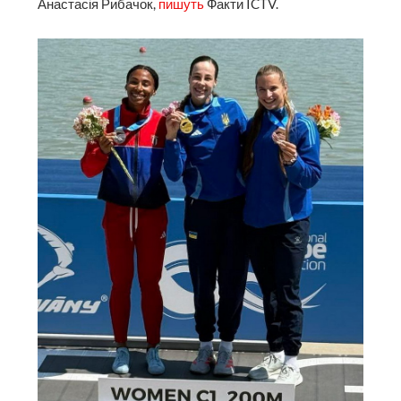
Анастасія Рибачок,
пишуть
Факти ICTV.