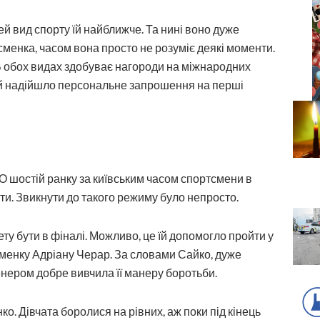
й вид спорту їй найближче. Та нині воно дуже
сменка, часом вона просто не розуміє деякі моменти.
В обох видах здобуває нагороди на міжнародних
 їй надійшло персональне запрошення на перші
О шостій ранку за київським часом спортсмени в
ати. Звикнути до такого режиму було непросто.
ту бути в фіналі. Можливо, це їй допомогло пройти у
менку Адріану Черар. За словами Сайко, дуже
енером добре вивчила її манеру боротьби.
о. Дівчата боролися на рівних, аж поки під кінець