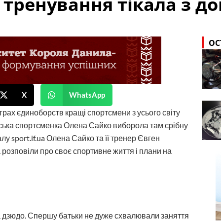
 тренування тікала з д
ОС
X
WhatsApp
грах єдиноборств кращі спортсмени з усього світу
ська спортсменка Олена Сайко виборола там срібну
 sport.if.ua Олена Сайко та її тренер Євген
 розповіли про своє спортивне життя і плани на
на дзюдо. Спершу батьки не дуже схвалювали заняття