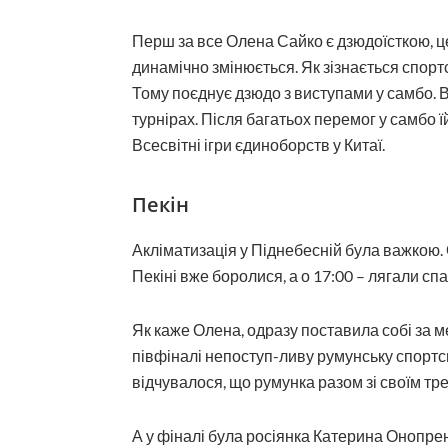
Перш за все Олена Сайко є дзюдоїсткою, це
динамічно змінюється. Як зізнається спорт
Тому поєднує дзюдо з виступами у самбо. 
турнірах. Після багатьох перемог у самбо
Всесвітні ігри єдиноборств у Китаї.
Пекін
Акліматизація у Піднебесній була важкою. 
Пекіні вже боролися, а о 17:00 – лягали сп
Як каже Олена, одразу поставила собі за ме
півфіналі непоступ-ливу румунську спортс
відчувалося, що румунка разом зі своїм тр
А у фіналі була росіянка Катерина Онопренк