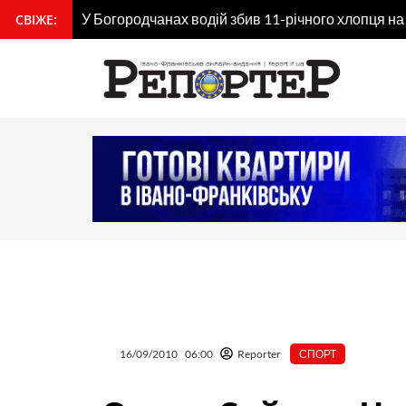
Перейти
У Богородчанах водій збив 11-річного хлопця на
СВІЖЕ:
вмісту
до
вмісту
16/09/2010
06:00
Reporter
СПОРТ