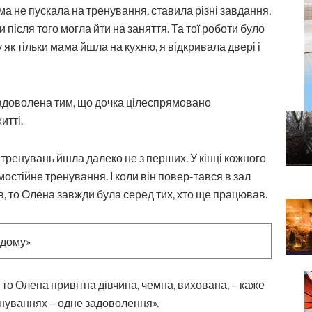
ма не пускала на тренування, ставила різні завдання,
ки після того могла йти на заняття. Та тої роботи було
 як тільки мама йшла на кухню, я відкривала двері і
 задоволена тим, що дочка цілеспрямовано
итті.
 тренувань йшла далеко не з перших. У кінці кожного
остійне тренування. І коли він повер-тався в зал
в, то Олена завжди була серед тих, хто ще працював.
то Олена привітна дівчина, чемна, вихована, – каже
нуваннях – одне задоволення».