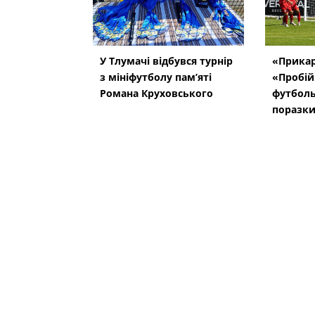
У Тлумачі відбувся турнір
«Прикар
з мініфутболу пам’яті
«Пробій
Романа Круховського
футболь
поразки