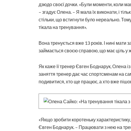
дзюдо своєї дочки. «Були моменти, коли ма
– згадує Олена. – Я мала їх виконати, і тіль
стільки, що встигнути було нереально. Тому
тікала на тренування».
Вона тренується вже 13 років. І нині мати
займається своєю справою, що має ціль у ж
Як каже її тренер Євген Боднарук, Олена із
заняття тренер дає час спортсменам на сам
подивитися, хто ще працює, а хто вже пішо
«Якщо зробити коротеньку характеристику, 
Євген Боднарук. – Працювати з нею на тре