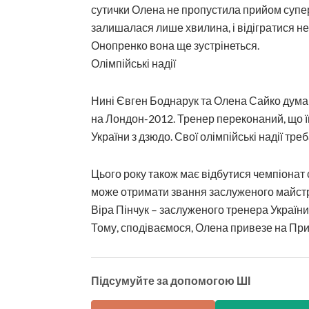
сутички Олена не пропустила прийом суперн
залишалася лише хвилина, і відігратися не
Онопренко вона ще зустрінеться.
Олімпійські надії
Нині Євген Боднарук та Олена Сайко думаю
на Лондон-2012. Тренер переконаний, що ї
України з дзюдо. Свої олімпійські надії тр
Цього року також має відбутися чемпіонат 
може отримати звання заслуженого майстра 
Віра Пінчук – заслуженого тренера Україн
Тому, сподіваємося, Олена привезе на При
Підсумуйте за допомогою ШІ