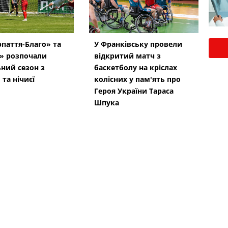
паття-Благо» та
У Франківську провели
» розпочали
відкритий матч з
ний сезон з
баскетболу на кріслах
 та нічиєї
колісних у пам'ять про
Героя України Тараса
Шпука