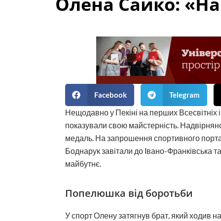
Олена Сайко: «На
Facebook
Telegram
Нещодавно у Пекіні на перших Всесвітніх і
показували свою майстерність. Надвірнян
медаль. На запрошення спортивного порталу
Боднарук завітали до Івано-Франківська та
майбутнє.
Попелюшка від боротьби
У спорт Олену затягнув брат, який ходив 