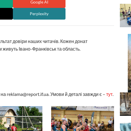
Google AI
Perplexity
ультат довіри наших читачів. Кожен донат
 живуть Івано-Франківськ та область.
а reklama@report.if.ua. Умови й деталі завжди є –
тут
.