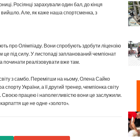
иці. Росіянці зарахували один бал, до кінця
 вийшло. Але, як каже наша спортсменка, з
ть про Олімпіаду. Вони спробують здобути ліцензію
м це під силу. У листопаді запланований чемпіонат
еба починати реалізовувати вже там.
світу з самбо. Перемігши на ньому, Олена Сайко
спорту України, а її другий тренер, чемпіонка світу
и. Своєю працею і наполегливістю вони це заслужили.
карпаття ще не одне «золото».