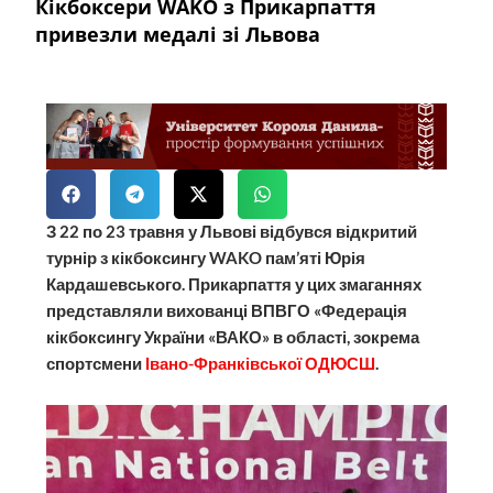
Кікбоксери WAKO з Прикарпаття
привезли медалі зі Львова
З 22 по 23 травня у Львові відбувся відкритий
турнір з кікбоксингу WAKO пам’яті Юрія
Кардашевського. Прикарпаття у цих змаганнях
представляли вихованці ВПВГО «Федерація
кікбоксингу України «ВАКО» в області, зокрема
спортсмени
Івано-Франківської ОДЮСШ
.