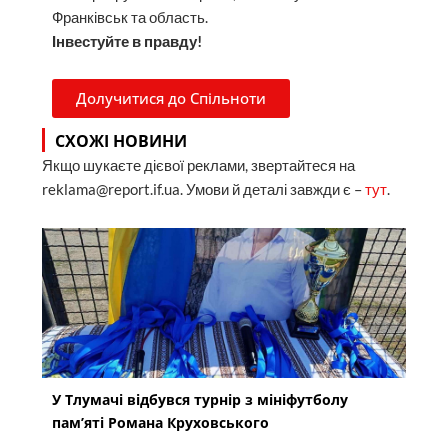
Франківськ та область.
Інвестуйте в правду!
Долучитися до Спільноти
СХОЖІ НОВИНИ
Якщо шукаєте дієвої реклами, звертайтеся на
reklama@report.if.ua. Умови й деталі завжди є –
тут
.
У Тлумачі відбувся турнір з мініфутболу
пам’яті Романа Круховського