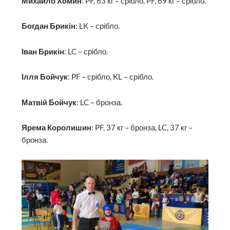
Михайло Хомин
: PF, 63 кг – срібло, PF, 69 кг – срібло.
Богдан Брикін
: LK – срібло.
Іван Брикін
: LC – срібло.
Ілля Бойчук
: PF – срібло, KL – срібло.
Матвій Бойчук
: LC – бронза.
Ярема Королишин
: PF, 37 кг – бронза, LC, 37 кг –
бронза.