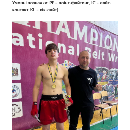
Умовні позначки: PF – поінт-файтинг, LC – лайт-
контакт, KL – кік-лайт).