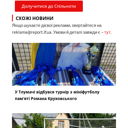
Долучитися до Спільноти
СХОЖІ НОВИНИ
Якщо шукаєте дієвої реклами, звертайтеся на
reklama@report.if.ua. Умови й деталі завжди є –
тут
.
У Тлумачі відбувся турнір з мініфутболу
пам’яті Романа Круховського