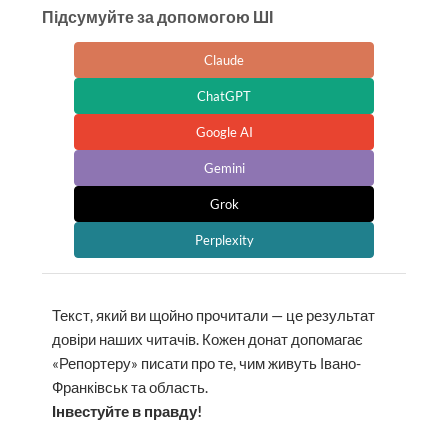
Підсумуйте за допомогою ШІ
Claude
ChatGPT
Google AI
Gemini
Grok
Perplexity
Текст, який ви щойно прочитали — це результат
довіри наших читачів. Кожен донат допомагає
«Репортеру» писати про те, чим живуть Івано-
Франківськ та область.
Інвестуйте в правду!