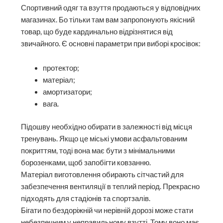
Спортивний одяг та взуття продаються у відповідних
магазинах. Бо тільки там вам запропонують якісний
товар, що буде кардинально відрізнятися від
звичайного. Є основні параметри при виборі кросівок:
протектор;
матеріал;
амортизатори;
вага.
Підошву необхідно обирати в залежності від місця
тренувань. Якщо це міські умови асфальтованим
покриттям, тоді вона має бути з мінімальними
борозенками, щоб запобігти ковзанню.
Матеріал виготовлення обирають сітчастий для
забезпечення вентиляції в теплий період. Прекрасно
підходять для стадіонів та спортзалів.
Бігати по бездоріжній чи нерівній дорозі може стати
небезпечним у неправильному взутті. Тому воно має