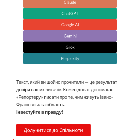
Claude
ChatGPT
Google AI
Gemini
Grok
Perplexity
Текст, який ви щойно прочитали — це результат
довіри наших читачів. Кожен донат допомагає
«Репортеру» писати про те, чим живуть Івано-
Франківськ та область.
Інвестуйте в правду!
Долучитися до Спільноти