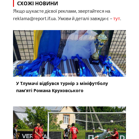
СХОЖІ НОВИНИ
Якщо шукаєте дієвої реклами, звертайтеся на
reklama@report.if.ua. Умови й деталі завжди є –
тут
.
У Тлумачі відбувся турнір з мініфутболу
пам’яті Романа Круховського