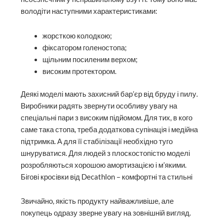
володіти наступними характеристиками:
жорсткою колодкою;
фіксатором голеностопа;
щільним посиленим верхом;
високим протектором.
Деякі моделі мають захисний бар’єр від бруду і пилу.
Виробники радять звернути особливу увагу на
спеціальні пари з високим підйомом. Для тих, в кого
саме така стопа, треба додаткова супінація і медійна
підтримка. А для її стабілізації необхідно туго
шнуруватися. Для людей з плоскостопістю моделі
розробляються хорошою амортизацією і м’якими.
Бігові кросівки від Decathlon – комфортні та стильні
Звичайно, якість продукту найважливіше, але
покупець одразу зверне увагу на зовнішній вигляд.