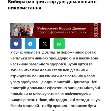
Вибираємо іригатор для домашнього
використання
У сучасному світі догляд за порожниною рота є
не тільки гігієнічною процедурою, а й важливою
частиною загального здоров’я. Зубні щітки та
зубна нитка вже давно стали невід’ємними
атрибутами ванної кімнати, але останнім часом
увагу здобуває ще один пристрій – іригатор. Цей
пристрій допомагає ефективно очищати міжзубні
проміжки та масажувати ясна, забезпечуючи
вищий рівень гігієни, ніж традиційні методи. Існує
безліч моделей, і вибір правильного може бути