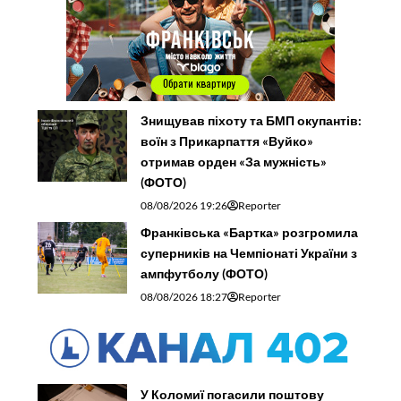
Знищував піхоту та БМП окупантів:
воїн з Прикарпаття «Вуйко»
отримав орден «За мужність»
(ФОТО)
08/08/2026 19:26
Reporter
Франківська «Бартка» розгромила
суперників на Чемпіонаті України з
ампфутболу (ФОТО)
08/08/2026 18:27
Reporter
У Коломиї погасили поштову