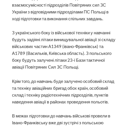
взаємосумісності підрозділів Повітряних сил ЗС
України з відповідними підрозділами ПС Польщі в
ході підготовки та виконання спільних завдань.
З українського боку із військової техніки у навчанні
будуть задіяні літаки винищувальної авіації зі складу
військових частин А1349 (івано-Франківськ) та
А1789 (Васильків, Київська область). З польського
боку будуть залучені літаки 23-ї Бази тактичної
авіації Повітряних Сил ЗС Польщі.
Крім того, до навчань буде залучено особовий склад
та техніку авіаційних бригад обох країн, особовий
склад і техніку радіотехнічних підрозділів, пунктів
наведення авіації в районах проведення польотів.
В межах підготовки до навчань військові провели в
Івано-Франківську вже дві зустрічі з польською