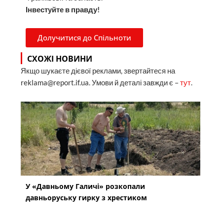
Інвестуйте в правду!
Долучитися до Спільноти
СХОЖІ НОВИНИ
Якщо шукаєте дієвої реклами, звертайтеся на
reklama@report.if.ua. Умови й деталі завжди є –
тут
.
У «Давньому Галичі» розкопали
давньоруську гирку з хрестиком