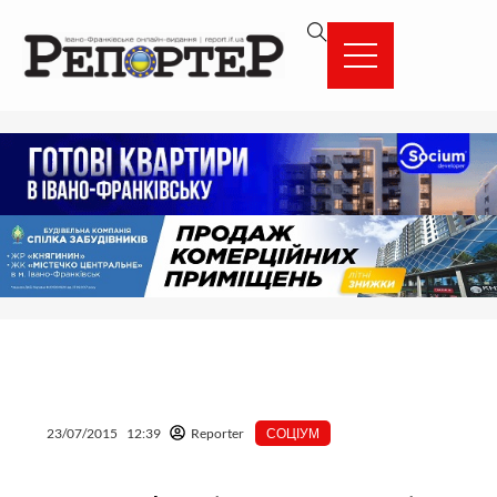
Перейти
вмісту
до
вмісту
23/07/2015
12:39
Reporter
СОЦІУМ