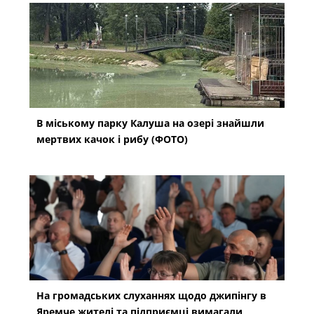
В міському парку Калуша на озері знайшли
мертвих качок і рибу (ФОТО)
На громадських слуханнях щодо джипінгу в
Яремче житeлі та підприємці вимагали