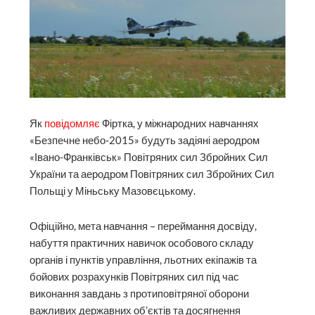
Як
повідомляє
Фіртка, у міжнародних навчаннях
«Безпечне небо-2015» будуть задіяні аеродром
«Івано-Франківськ» Повітряних сил Збройних Сил
України та аеродром Повітряних сил Збройних Сил
Польщі у Міньську Мазовєцькому.
Офіційно, мета навчання – переймання досвіду,
набуття практичних навичок особового складу
органів і пунктів управління, льотних екіпажів та
бойових розрахунків Повітряних cил під час
виконання завдань з протиповітряної оборони
важливих державних об’єктів та досягнення