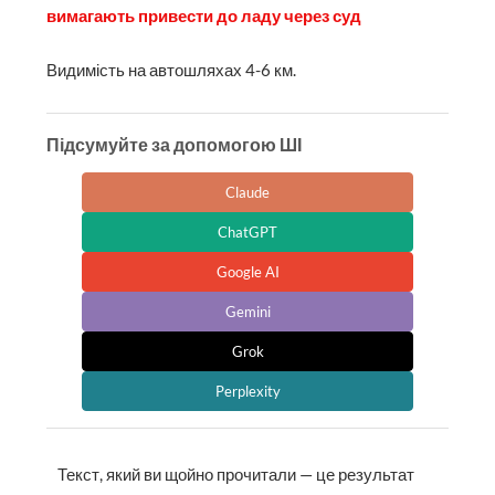
вимагають привести до ладу через суд
Видимість на автошляхах 4-6 км.
Підсумуйте за допомогою ШІ
Claude
ChatGPT
Google AI
Gemini
Grok
Perplexity
Текст, який ви щойно прочитали — це результат