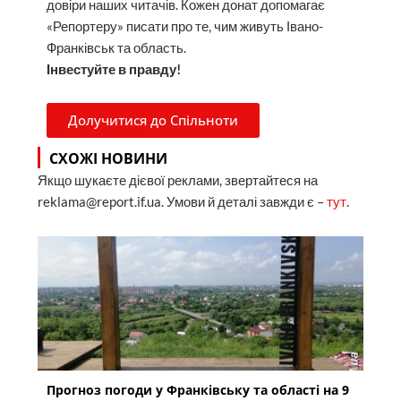
довіри наших читачів. Кожен донат допомагає
«Репортеру» писати про те, чим живуть Івано-
Франківськ та область.
Інвестуйте в правду!
Долучитися до Спільноти
СХОЖІ НОВИНИ
Якщо шукаєте дієвої реклами, звертайтеся на
reklama@report.if.ua. Умови й деталі завжди є –
тут
.
Прогноз погоди у Франківську та області на 9