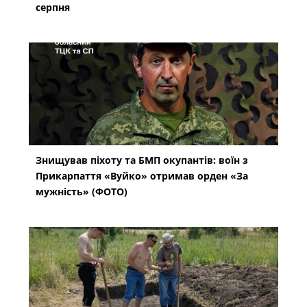
серпня
Знищував піхоту та БМП окупантів: воїн з
Прикарпаття «Вуйко» отримав орден «За
мужність» (ФОТО)