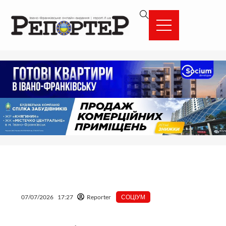
Перейти
вмісту
до
вмісту
07/07/2026
17:27
Reporter
СОЦІУМ