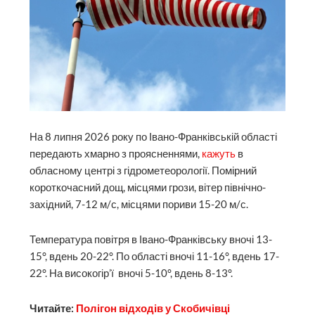
На 8 липня 2026 року по Івано-Франківській області
передають хмарно з проясненнями,
кажуть
в
обласному центрі з гідрометеорології. Помірний
короткочасний дощ, місцями грози, вітер північно-
західний, 7-12 м/с, місцями пориви 15-20 м/с.
Температура повітря в Івано-Франківську вночі 13-
15°, вдень 20-22°. По області вночі 11-16°, вдень 17-
22°. На високогір’ї вночі 5-10°, вдень 8-13°.
Читайте:
Полігон відходів у Скобичівці