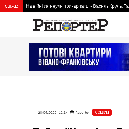
Перейти
На війні загинули прикарпатці - Василь Круль, Т
СВІЖЕ:
вмісту
до
вмісту
28/04/2025
12:14
Reporter
СОЦІУМ