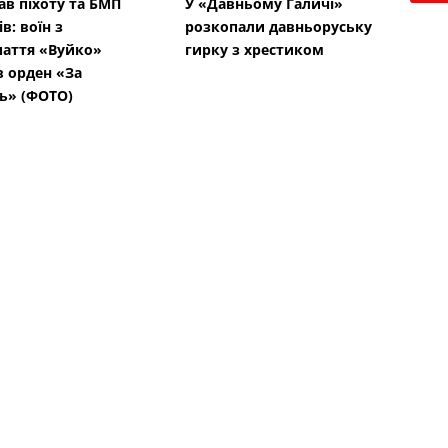
в піхоту та БМП
У «Давньому Галичі»
в: воїн з
розкопали давньоруську
аття «Вуйко»
гирку з хрестиком
 орден «За
ь» (ФОТО)