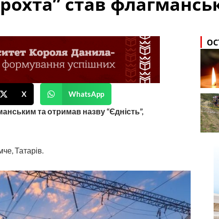
Ворохта” став флагманс
ОС
X
WhatsApp
манським та отримав назву “Єдність”,
че, Татарів.