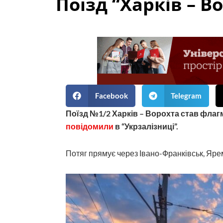
Поїзд “Харків – 
Facebook
Telegram
Поїзд №1/2 Харків – Ворохта став флаг
повідомили
в “Укрзалізниці”.
Потяг прямує через Івано-Франківськ, Ярем