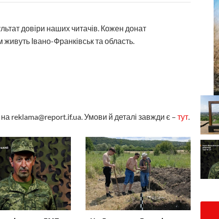
ультат довіри наших читачів. Кожен донат
 живуть Івано-Франківськ та область.
а reklama@report.if.ua. Умови й деталі завжди є –
тут
.