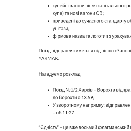
купейні вагони після капітального р
купе) та нові вагони СВ;
приведені до сучасного стандарту в
унітази;
фірмова назва та логотип з урахуван
Поїзд відправлятиметься під пісню «Запові
YARMAK.
Нагадуємо розклад:
Поїзд №1/2 Харків – Ворохта відпра
до Ворохти о 13:59;
У зворотному напрямку: відправленн
– об 11:27.
“Єдність” – це вже восьмий флагманський п