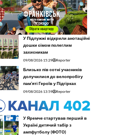
У Підлужжі відкрили анотаційні
дошки сімом полеглим
захисникам
09/08/2026 15:29
Reporter
Близько пів сотні учасників
долучилися до велопробігу
пам’яті Героїв у Підгірках
09/08/2026 13:59
Reporter
У Яремче стартував перший в
Україні дитячий табір з
ампфутболу (ФОТО)