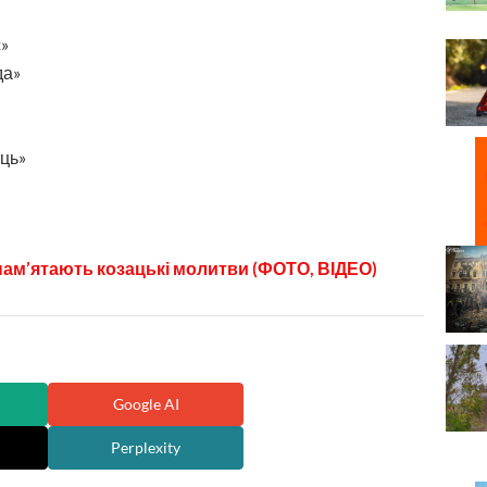
с»
да»
ць»
 пам’ятають козацькі молитви (ФОТО, ВІДЕО)
Google AI
Perplexity