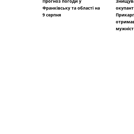
Прогноз погоди у
Знищува
Франківську та області на
окупанті
9 серпня
Прикарп
отримав
мужніст