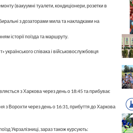
емонту (вакуумні туалети, кондиціонери, розетки в
биральні з дозаторами мила та накладками на
ням історії поїзда та маршруту.
т» українського співака і військовослужбовця
вляється з Харкова через день о 18:45 та прибуває
я з Ворохти через день о 16:31, прибуття до Харкова
оїзд Укрзалізниці, зараз також курсують: