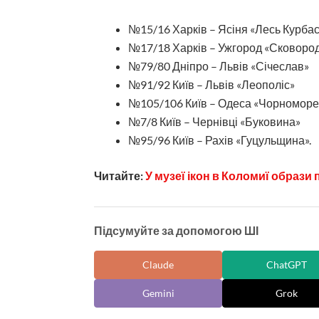
№15/16 Харків – Ясіня «Лесь Курба
№17/18 Харків – Ужгород «Сковоро
№79/80 Дніпро – Львів «Січеслав»
№91/92 Київ – Львів «Леополіс»
№105/106 Київ – Одеса «Чорноморе
№7/8 Київ – Чернівці «Буковина»
№95/96 Київ – Рахів «Гуцульщина».
Читайте:
У музеї ікон в Коломиї образи
Підсумуйте за допомогою ШІ
Claude
ChatGPT
Gemini
Grok