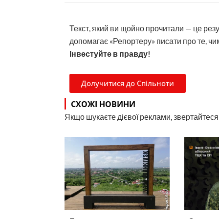
Текст, який ви щойно прочитали — це рез
допомагає «Репортеру» писати про те, чим
Інвестуйте в правду!
Долучитися до Спільноти
СХОЖІ НОВИНИ
Якщо шукаєте дієвої реклами, звертайтеся н