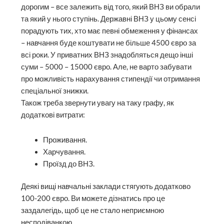
дорогим – все залежить від того, який ВНЗ ви обрали
та який у нього ступінь. Державні ВНЗ у цьому сенсі
порадують тих, хто має певні обмеження у фінансах
– навчання буде коштувати не більше 4500 євро за
всі роки. У приватних ВНЗ знадобляться дещо інші
суми – 5000 – 15000 євро. Але, не варто забувати
про можливість нарахування стипендії чи отримання
спеціальної знижки.
Також треба звернути увагу на таку графу, як
додаткові витрати:
Проживання.
Харчування.
Проїзд до ВНЗ.
Деякі вищі навчальні заклади стягують додатково
100-200 євро. Ви можете дізнатись про це
заздалегідь, щоб це не стало неприємною
несподіванкою.