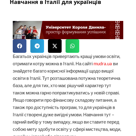
Навчання в Італії для українців
Багатьох українців привертають кращі умови освіти,
отримати котру можна в Італії. На сайті
mudra.ua
ви
знайдете багато корисної інформації щодо вищої
освіти в Італії. Тут розташована потужна теоретична
база, але для тих, хто має рішучий характер тут
також можна гарно попрактикуватись у новій справі.
Якщо говорити про фінансову складову питання, а
також про доступність програм, то для українців в
Італії створені дуже вигідні умови. Навчання тут –
гарний вибір у тому випадку, якщо ви ставите перед
собою мету здобути освіту у сфері мистецтва, моди,