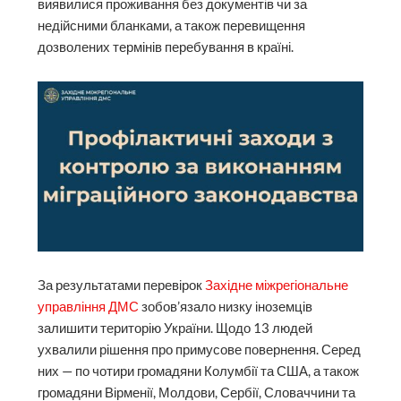
виявилися проживання без документів чи за
недійсними бланками, а також перевищення
дозволених термінів перебування в країні.
За результатами перевірок
Західне міжрегіональне
управління ДМС
зобов’язало низку іноземців
залишити територію України. Щодо 13 людей
ухвалили рішення про примусове повернення. Серед
них — по чотири громадяни Колумбії та США, а також
громадяни Вірменії, Молдови, Сербії, Словаччини та