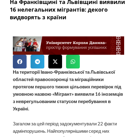
На Франківщині та Львівщині виявили
16 нелегальних мігрантів: декого
видворять з країни
На території Івано-Франківської та Львівської
областей правоохоронці та міграційники
протягом першого тижня цільових перевірок під
умовною назвою «Мігрант» виявили 16 іноземців
з неврегульованим статусом перебування в
Україні.
Загалом за цей період задокументували 22 факти
адмінпорушень. Найпопулярнішими серед них