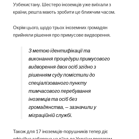
Узбекистану. Шестеро іноземців уже виїхали з
країни, решта мають зробити це ближчим часом.
Окрім цього, щодо трьох іноземних громадян
прийняли рішення про примусове видворення.
З метою ідентифікації та
виконання процедури примусового
видворення двох осіб згідно з
рішенням суду помістили до
спеціалізованого пункту
тимчасового перебування
іноземців та осіб без
громадянства, — зазначили у
міграційній службі.
Також для 17 іноземців-порушників тепер діє
офіційна заборона на в’їзд до України протягом