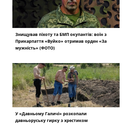
Знищував піхоту та БМП окупантів: воїн з
Прикарпаття «Вуйко» отримав орден «За
мужність» (ФОТО)
У «Давньому Галичі» розкопали
давньоруську гирку з хрестиком