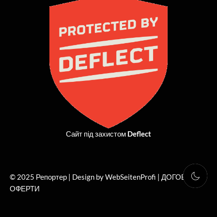
b
i
a
u
o
t
g
b
o
t
r
e
k
e
a
r
m
Сайт під захистом
Deflect
© 2025 Репортер | Design by WebSeitenProfi |
ДОГОВІР
ОФЕРТИ