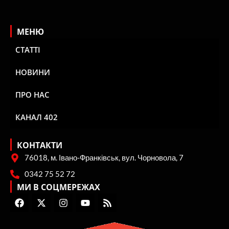
МЕНЮ
СТАТТІ
НОВИНИ
ПРО НАС
КАНАЛ 402
КОНТАКТИ
76018, м. Івано-Франківськ, вул. Чорновола, 7
0342 75 52 72
МИ В СОЦМЕРЕЖАХ
F
X
I
Y
R
a
-
n
o
s
c
t
s
u
s
e
w
t
t