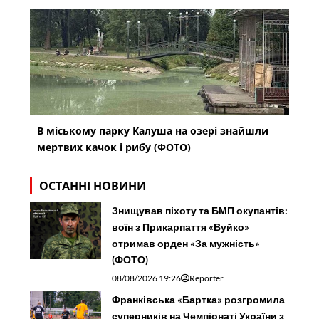
В міському парку Калуша на озері знайшли
мертвих качок і рибу (ФОТО)
ОСТАННІ НОВИНИ
Знищував піхоту та БМП окупантів:
воїн з Прикарпаття «Вуйко»
отримав орден «За мужність»
(ФОТО)
08/08/2026 19:26
Reporter
Франківська «Бартка» розгромила
суперників на Чемпіонаті України з