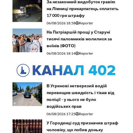
За незаконний видобуток гравію
на Лімниці прикарпатець сплатить
17 000 грн штрафу
06/08/2026 18:58
Reporter
На Патріаршій прощі у Старуні
тисячі паломників молилися за
воїнів (ФОТО)
06/08/2026 18:14
Reporter
В Угринові нетверезий водій
перевищив швидкість і тікав від
поліції - у нього не було
водійських прав
06/08/2026 17:25
Reporter
У Городенці суд призначив штраф
чоловіку, що побив доньку