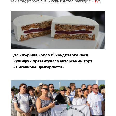
reklama@report.if.ua. Умови й деталі завжди є –
тут
.
До 785-річчя Коломиї кондитерка Леся
Кушнірук презентувала авторський торт
«Писанкове Прикарпаття»