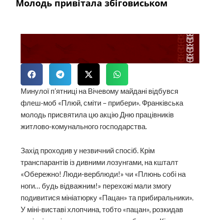
Молодь привітала збіговиськом
Минулої п’ятниці на Вічевому майдані відбувся
флеш-моб «Плюй, сміти – прибери». Франківська
молодь присвятила цю акцію Дню працівників
житлово-комунального господарства.
Захід проходив у незвичний спосіб. Крім
транспарантів із дивними лозунгами, на кшталт
«Обережно! Люди-верблюди!» чи «Плюнь собі на
ноги… будь відважним!» перехожі мали змогу
подивитися мініатюрку «Пацан» та прибиральники».
У міні-виставі хлопчина, тобто «пацан», розкидав