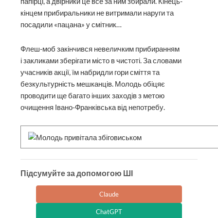
папірці, а двірники це все за ним збирали. Кінець-
кінцем прибиральники не витримали наруги та
посадили «пацана» у смітник…
Флеш-моб закінчився невеличким прибиранням
і закликами зберігати місто в чистоті. За словами
учасників акції, їм набридли гори сміття та
безкультурність мешканців. Молодь обіцяє
проводити ще багато інших заходів з метою
очищення Івано-Франківська від непотребу.
Підсумуйте за допомогою ШІ
Claude
ChatGPT