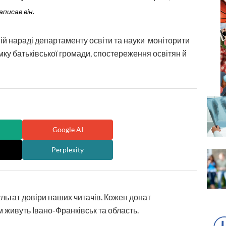
аписав він.
ій нараді департаменту освіти та науки моніторити
мку батьківської громади, спостереження освітян й
Google AI
Perplexity
ультат довіри наших читачів. Кожен донат
 живуть Івано-Франківськ та область.