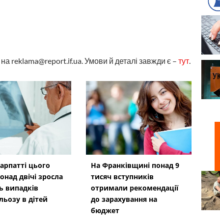
а reklama@report.if.ua. Умови й деталі завжди є –
тут
.
арпатті цього
На Франківщині понад 9
онад двічі зросла
тисяч вступників
ть випадків
отримали рекомендації
льозу в дітей
до зарахування на
бюджет