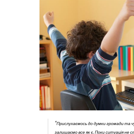
“
Прислухаєм
ось до думки громади та 
залишаємо все як є.
Поки ситуація не с