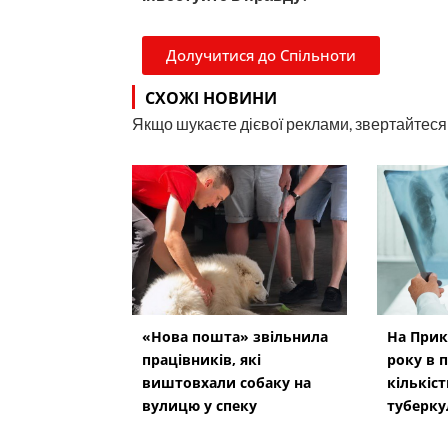
Долучитися до Спільноти
СХОЖІ НОВИНИ
Якщо шукаєте дієвої реклами, звертайтеся н
«Нова пошта» звільнила
На Прик
працівників, які
року в п
виштовхали собаку на
кількіс
вулицю у спеку
туберку