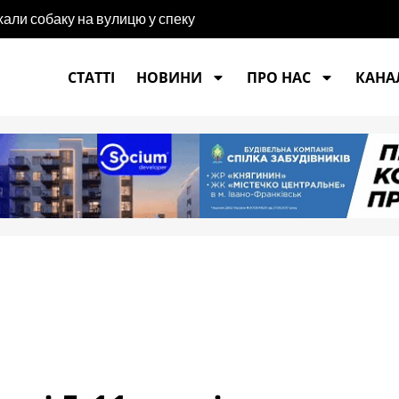
хали собаку на вулицю у спеку
СТАТТІ
НОВИНИ
ПРО НАС
КАНАЛ