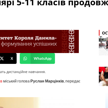
ярі 5-11 класів продов
ОС
X
WhatsApp
жать дистанційне навчання.
ив
міський голова
Руслан Марцінків
, передає