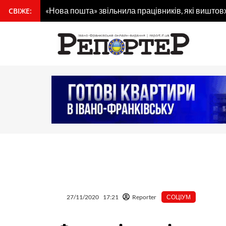
Перейти
«Нова пошта» звільнила працівників, які виштов
СВІЖЕ:
вмісту
до
вмісту
27/11/2020
17:21
Reporter
СОЦІУМ