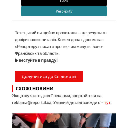
Grok
Perplexity
Текст, який ви щойно прочитали — це результат
довіри наших читачів. Кожен донат допомагає
«Репортеру» писати про те, чим живуть Івано-
Франківськ та область.
Інвестуйте в правду!
Долучитися до Спільноти
СХОЖІ НОВИНИ
Якщо шукаєте дієвої реклами, звертайтеся на
reklama@report.if.ua. Умови й деталі завжди є –
тут
.