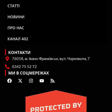
СТАТТІ
НОВИНИ
ПРО НАС
КАНАЛ 402
КОНТАКТИ
76018, м. Івано-Франківськ, вул. Чорновола, 7
0342 75 52 72
МИ В СОЦМЕРЕЖАХ
F
X
I
Y
R
a
-
n
o
s
c
t
s
u
s
e
w
t
t
b
i
a
u
o
t
g
b
o
t
r
e
k
e
a