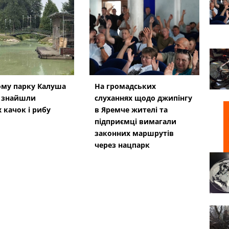
ому парку Калуша
На громадських
і знайшли
слуханнях щодо джипінгу
 качок і рибу
в Яремче житeлі та
підприємці вимагали
законних маршрутів
через нацпарк