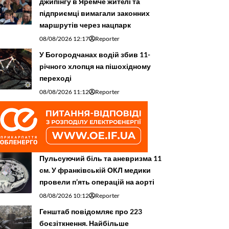
джипінгу в Яремче житeлі та
підприємці вимагали законних
маршрутів через нацпарк
08/08/2026 12:17
Reporter
У Богородчанах водій збив 11-
річного хлопця на пішохідному
переході
08/08/2026 11:12
Reporter
Пульсуючий біль та аневризма 11
см. У франківській ОКЛ медики
провели п’ять операцій на аорті
08/08/2026 10:12
Reporter
Генштаб повідомляє про 223
боєзіткнення. Найбільше