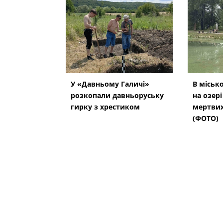
У «Давньому Галичі»
В міськ
розкопали давньоруську
на озер
гирку з хрестиком
мертвих
(ФОТО)