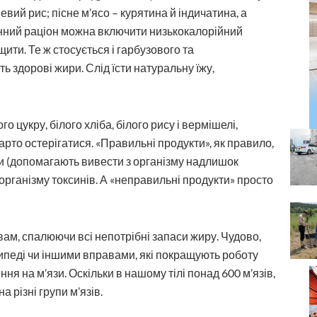
невий рис; пісне м’ясо – курятина й індичатина, а
нний раціон можна включити низькокалорійний
ити. Те ж стосується і гарбузового та
ть здорові жири. Слід їсти натуральну їжу,
 цукру, білого хліба, білого рису і вермішелі,
 варто остерігатися. «Правильні продукти», як правило,
ми (допомагають вивести з організму надлишок
організму токсинів. А «неправильні продукти» просто
 вам, спалюючи всі непотрібні запаси жиру. Чудово,
ипеді чи іншими вправами, які покращують роботу
ня на м’язи. Оскільки в нашому тілі понад 600 м’язів,
 різні групи м’язів.