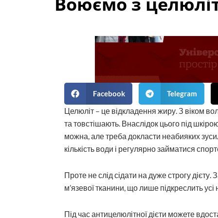
Воюємо з целюлі
Facebook
Telegram
Целюліт – це відкладення жиру. З віком во
та товстішають. Внаслідок цього під шкіро
можна, але треба докласти неабияких зуси
кількість води і регулярно займатися спорт
Проте не слід сідати на дуже строгу дієту
м’язевої тканини, що лише підкреслить усі 
Під час антицелюлітної дієти можете вдоста