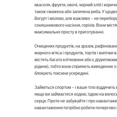
квасоля, фрукти, овочі, чорний хліб і корич
також смажена або запечена риба. У щоде
йогурт і молоко, але важливо – не переборщ
соняшникового насіння, горіхів. Вони містя
максимально просту в приготуванні.
Очищених продуктів, на зразок, рафінованого
жирного м’яса і продуктів, тортів і випічки
містять багато клітковини або є діуретика
рідини), тобто вони сприяють виведенню з 
блокують токсини усередині.
Займіться спортом – і ваше тіло віддячить
якщо ви займаєтеся ходою, їздою на велос
серця. Проте не забувайте і про навантажен
навантаження потрібно робити почергово на