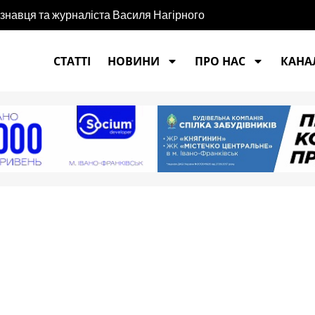
єзнавця та журналіста Василя Нагірного
СТАТТІ
НОВИНИ
ПРО НАС
КАНАЛ