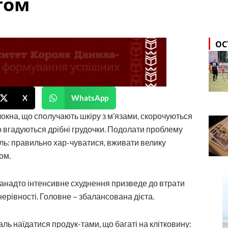
том
ОС
X
WhatsApp
локна, що сполучають шкіру з м’язами, скорочуються
ю вгадуються дрібні грудочки. Подолати проблему
ль: правильно хар-чуватися, вживати велику
ом.
. Занадто інтенсивне схуднення призведе до втрати
нерівності. Головне – збалансована дієта.
ль наїдатися продук-тами, що багаті на клітковину: