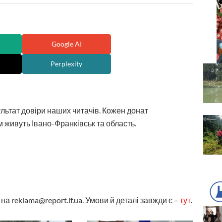
Google AI
Perplexity
ультат довіри наших читачів. Кожен донат
 живуть Івано-Франківськ та область.
а reklama@report.if.ua. Умови й деталі завжди є –
тут
.