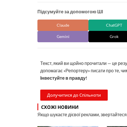
Підсумуйте за допомогою ШІ
Claude
ChatGPT
Gemini
Grok
Текст, який ви щойно прочитали — це рез
допомагає «Репортеру» писати про те, чим
Інвестуйте в правду!
Долучитися до Спільноти
СХОЖІ НОВИНИ
Якщо шукаєте дієвої реклами, звертайтеся н