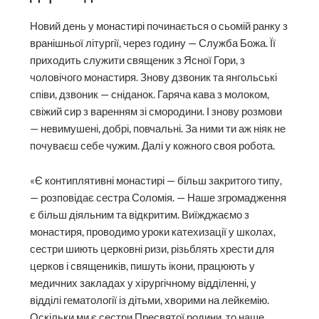
Новий день у монастирі починається о сьомій ранку з
вранішньої літургії, через годину — Служба Божа. Її
приходить служити священик з Ясної Гори, з
чоловічого монастиря. Знову дзвоник та янгольські
співи, дзвоник — сніданок. Гаряча кава з молоком,
свіжий сир з варенням зі смородини. І знову розмови
— невимушені, добрі, повчальні. За ними ти аж ніяк не
почуваєш себе чужим. Далі у кожного своя робота.
«Є контиплятивні монастирі — більш закритого типу,
— розповідає сестра Соломія. — Наше згромадження
є більш діяльним та відкритим. Виїжджаємо з
монастиря, проводимо уроки катехизації у школах,
сестри шиють церковні ризи, різьблять хрести для
церков і священиків, пишуть ікони, працюють у
медичних закладах у хірургічному відділенні, у
відділі гематології із дітьми, хворими на лейкемію.
Оскільки ми є сестри Пресвятої родини, то наше