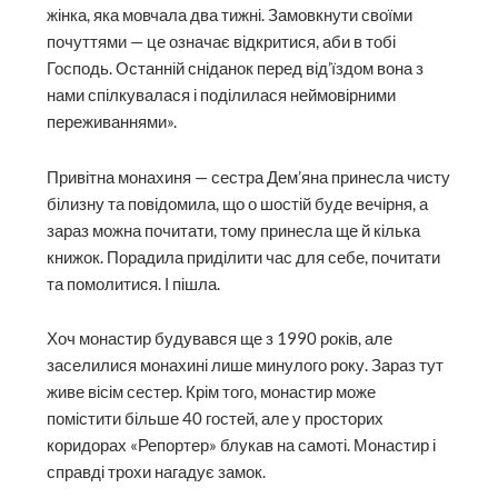
жінка, яка мовчала два тижні. Замовкнути своїми
почуттями — це означає відкритися, аби в тобі
Господь. Останній сніданок перед від’їздом вона з
нами спілкувалася і поділилася неймовірними
переживаннями».
Привітна монахиня — сестра Дем’яна принесла чисту
білизну та повідомила, що о шостій буде вечірня, а
зараз можна почитати, тому принесла ще й кілька
книжок. Порадила приділити час для себе, почитати
та помолитися. І пішла.
Хоч монастир будувався ще з 1990 років, але
заселилися монахині лише минулого року. Зараз тут
живе вісім сестер. Крім того, монастир може
помістити більше 40 гостей, але у просторих
коридорах «Репортер» блукав на самоті. Монастир і
справді трохи нагадує замок.