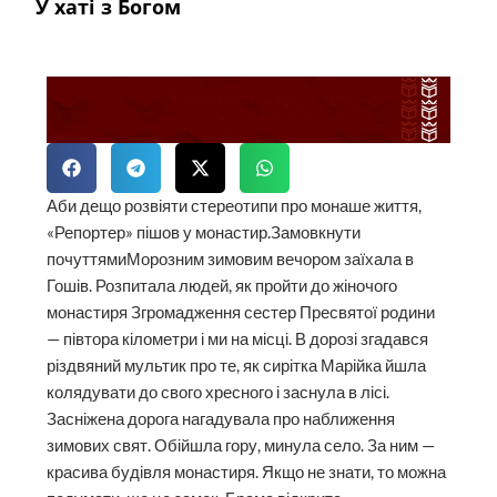
У хаті з Богом
Аби дещо розвіяти стереотипи про монаше життя,
«Репортер» пішов у монастир.Замовкнути
почуттямиМорозним зимовим вечором заїхала в
Гошів. Розпитала людей, як пройти до жіночого
монастиря Згромадження сестер Пресвятої родини
— півтора кілометри і ми на місці. В дорозі згадався
різдвяний мультик про те, як сирітка Марійка йшла
колядувати до свого хресного і заснула в лісі.
Засніжена дорога нагадувала про наближення
зимових свят. Обійшла гору, минула село. За ним —
красива будівля монастиря. Якщо не знати, то можна