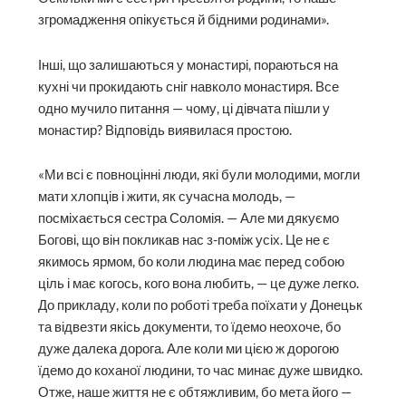
згромадження опікується й бідними родинами».
Інші, що залишаються у монастирі, пораються на
кухні чи прокидають сніг навколо монастиря. Все
одно мучило питання — чому, ці дівчата пішли у
монастир? Відповідь виявилася простою.
«Ми всі є повноцінні люди, які були молодими, могли
мати хлопців і жити, як сучасна молодь, —
посміхається сестра Соломія. — Але ми дякуємо
Богові, що він покликав нас з-поміж усіх. Це не є
якимось ярмом, бо коли людина має перед собою
ціль і має когось, кого вона любить, — це дуже легко.
До прикладу, коли по роботі треба поїхати у Донецьк
та відвезти якісь документи, то їдемо неохоче, бо
дуже далека дорога. Але коли ми цією ж дорогою
їдемо до коханої людини, то час минає дуже швидко.
Отже, наше життя не є обтяжливим, бо мета його —