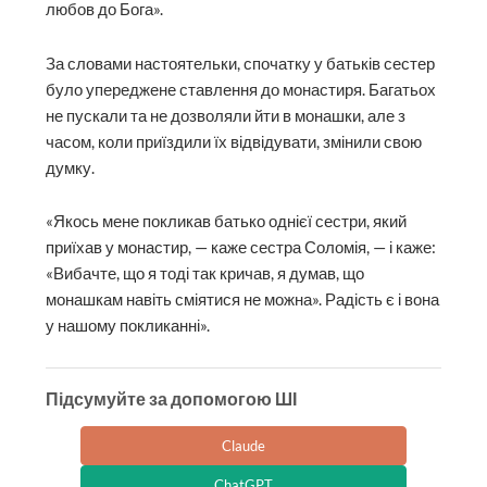
любов до Бога».
За словами настоятельки, спочатку у батьків сестер
було упереджене ставлення до монастиря. Багатьох
не пускали та не дозволяли йти в монашки, але з
часом, коли приїздили їх відвідувати, змінили свою
думку.
«Якось мене покликав батько однієї сестри, який
приїхав у монастир, — каже сестра Соломія, — і каже:
«Вибачте, що я тоді так кричав, я думав, що
монашкам навіть сміятися не можна». Радість є і вона
у нашому покликанні».
Підсумуйте за допомогою ШІ
Claude
ChatGPT