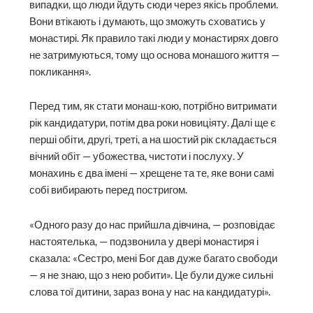
випадки, що люди йдуть сюди через якісь проблеми.
Вони втікають і думають, що зможуть сховатись у
монастирі. Як правило такі люди у монастирях довго
не затримуються, тому що основа монашого життя —
покликання».
Перед тим, як стати монаш-кою, потрібно витримати
рік кандидатури, потім два роки новиціяту. Далі ще є
перші обіти, другі, треті, а на шостий рік складається
вічний обіт — убожества, чистоти і послуху. У
монахинь є два імені — хрещене та те, яке вони самі
собі вибирають перед постригом.
«Одного разу до нас прийшла дівчина, — розповідає
настоятелька, — подзвонила у двері монастиря і
сказала: «Сестро, мені Бог дав дуже багато свободи
— я не знаю, що з нею робити». Це були дуже сильні
слова тої дитини, зараз вона у нас на кандидатурі».