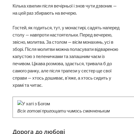
Кілька хвилин після вечірньої і знов чути дзвоник —
на цей раз збирають на вечерю.
Гостей, як годиться, тут, у монастирі, садять наперед
столу — навпроти настоятельки. Перед вечерею,
звісно, молитва. За столом — вісім монахинь, усі в
зборі. Після молитви можна поласувати відвареною
капустою з пеленичками та запашним чаєм із
печивом. Цікава розмова, здається, тривала б до
самого ранку, але після трапези у сестер ще свої
справи — хтось дошиває, в’яже, а хтось сидить у
храмі та читає.
Всіх готові пригощати чимось смачненьким
Дорога до любові