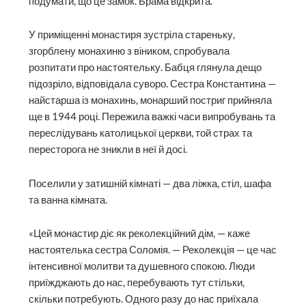
подумати, що це замок. Брама відкрита.
У приміщенні монастиря зустріла стареньку,
згорблену монахиню з віником, спробувала
розпитати про настоятельку. Бабця глянула дещо
підозріло, відповідала суворо. Сестра Константина —
найстарша із монахинь, монарший постриг прийняла
ще в 1944 році. Пережила важкі часи випробувань та
переслідувань католицької церкви, той страх та
пересторога не зникли в неї й досі.
Поселили у затишній кімнаті — два ліжка, стіл, шафа
та ванна кімната.
«Цей монастир діє як реколекційний дім, — каже
настоятелька сестра Соломія. — Реколекція — це час
інтенсивної молитви та душевного спокою. Люди
приїжджають до нас, перебувають тут стільки,
скільки потребують. Одного разу до нас приїхала