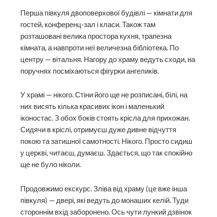
Перша півкуля двоповерхової будівлі — кімнати для
гостей, конференц-зал і класи. Також там
розташовані велика простора кухня, трапезна
кімната, а навпроти неї величезна бібліотека. По
центру — вітальня. Нагору до храму ведуть сходи, на
поручнях посміхаються фігурки ангеликів.
У храмі — нікого. Стіни його ще не розписані, білі, на
них висять кілька красивих ікон і маленький
іконостас. З обох боків стоять крісла для прихожан.
Сидячи в кріслі, отримуєш дуже дивне відчуття
покою та затишної самотності. Нікого. Просто сидиш
у церкві, читаєш, думаєш. Здається, що так спокійно
ще не було ніколи.
Продовжимо екскурс. Зліва від храму (це вже інша
півкуля) — двері, які ведуть до монаших келій. Туди
стороннім вхід заборонено. Ось чути лункий дзвінок