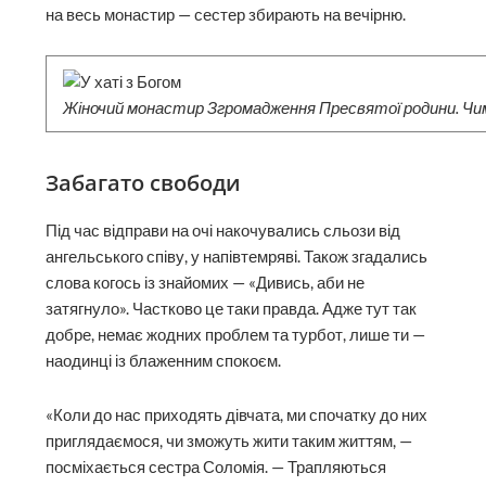
на весь монастир — сестер збирають на вечірню.
Жіночий монастир Згромадження Пресвятої родини. Чим
Забагато свободи
Під час відправи на очі накочувались сльози від
ангельського співу, у напівтемряві. Також згадались
слова когось із знайомих — «Дивись, аби не
затягнуло». Частково це таки правда. Адже тут так
добре, немає жодних проблем та турбот, лише ти —
наодинці із блаженним спокоєм.
«Коли до нас приходять дівчата, ми спочатку до них
приглядаємося, чи зможуть жити таким життям, —
посміхається сестра Соломія. — Трапляються