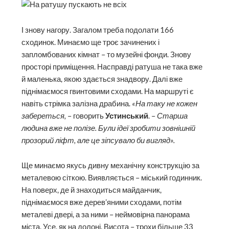
І знову нагору. Загалом треба подолати 166
сходинок. Минаємо ще троє зачинених і
запломбованих кімнат – то музейні фонди. Знову
просторі приміщення. Насправді ратуша не така вже
й маленька, якою здається знадвору. Далі вже
піднімаємося гвинтовими сходами. На маршруті є
навіть стрімка залізна драбина.
«На таку не кожен
забереться,
– говорить
Устинський
. –
Старша
людина вже не полізе. Були ідеї зробити зовнішній
прозорий ліфт, але це зіпсувало би вигляд».
Ще минаємо якусь дивну механічну конструкцію за
металевою сіткою. Виявляється – міський годинник.
На поверх, де й знаходиться майданчик,
піднімаємося вже дерев’яними сходами, потім
металеві двері, а за ними – неймовірна панорама
міста. Усе, як на долоні. Висота – трохи більше 33