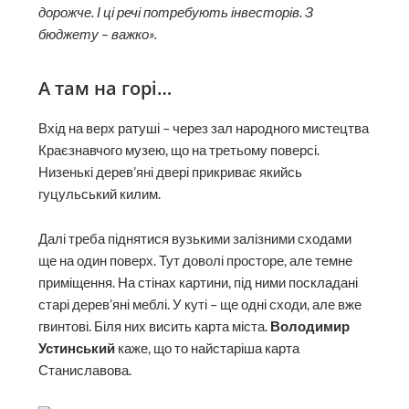
дорожче. І ці речі потребують інвесторів. З
бюджету – важко».
А там на горі…
Вхід на верх ратуші – через зал народного мистецтва
Краєзнавчого музею, що на третьому поверсі.
Низенькі дерев’яні двері прикриває якийсь
гуцульський килим.
Далі треба піднятися вузькими залізними сходами
ще на один поверх. Тут доволі просторе, але темне
приміщення. На стінах картини, під ними поскладані
старі дерев’яні меблі. У куті – ще одні сходи, але вже
гвинтові. Біля них висить карта міста.
Володимир
Устинський
каже, що то найстаріша карта
Станиславова.