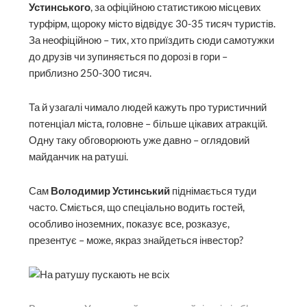
Устинського
, за офіційною статистикою місцевих
турфірм, щороку місто відвідує 30-35 тисяч туристів.
За неофіційною – тих, хто приїздить сюди самотужки
до друзів чи зупиняється по дорозі в гори –
приблизно 250-300 тисяч.
Та й узагалі чимало людей кажуть про туристичний
потенціал міста, головне – більше цікавих атракцій.
Одну таку обговорюють уже давно – оглядовий
майданчик на ратуші.
Сам
Володимир Устинський
піднімається туди
часто. Сміється, що спеціально водить гостей,
особливо іноземних, показує все, розказує,
презентує – може, якраз знайдеться інвестор?