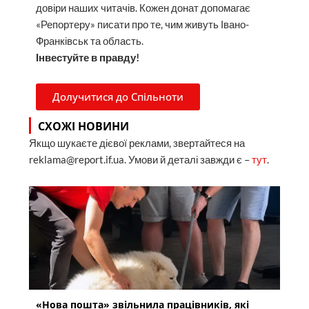
довіри наших читачів. Кожен донат допомагає
«Репортеру» писати про те, чим живуть Івано-
Франківськ та область.
Інвестуйте в правду!
Долучитися до Спільноти
СХОЖІ НОВИНИ
Якщо шукаєте дієвої реклами, звертайтеся на
reklama@report.if.ua. Умови й деталі завжди є –
тут
.
«Нова пошта» звільнила працівників, які