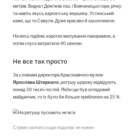
метрів. Видно і Дем’янів лаз, і Вовчинецькі гори, річку
та навіть якусь карпатську вершину. Устинський
каже, що то Сивуля. Дуже красиво й захоплююче.
На весь підйом, коротке милування панорамою, а
потім спуск витратили 40 хвилин.
Не все так просто
За словами директора Краєзнавчого музею
Ярослава Штиркало
, ратушу щороку відвідують
понад 50 тисяч гостей. Якби ще був оглядовий
майданчик, то їх було би більше приблизно на 25 %.
Стрімкі залізні сходи подолає не кожен