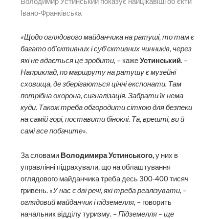
Володимир Устинський показує найцікавіші об’єкти
Івано-Франківська
«Щодо оглядового майданчика на ратуші, то там є
багато об’єктивних і суб’єктивних чинників, через
які не вдається це зробити,
– каже
Устинський
. –
Наприклад, по маршруту на ратушу є музейні
сховища, де зберігаються цінні експонати. Там
потрібна охорона, сигналізація. Забрати їх нема
куди. Також треба обгородити сіткою для безпеки
на самій горі, поставити біноклі. Та, врешті, ви й
самі все побачите».
За словами
Володимира Устинського,
у них в
управлінні підрахували, що на облаштування
оглядового майданчика треба десь 300-400 тисяч
гривень.
«У нас є дві речі, які треба реалізувати, –
оглядовий майданчик і підземелля,
– говорить
начальник відділу туризму. –
Підземелля – ще