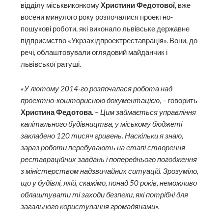
відділу міськвиконкому
Христини Федотової
, вже
восени минулого року розпочалися проектно-
пошукові роботи, які виконало львівське державне
підприємство «Укрзахідпроектреставрація». Вони, до
речі, облаштовували оглядовий майданчик і
львівської ратуші.
«У лютому 2014-го розпочалася робота над
проектно-кошторисною документацією, –
говорить
Христина Федотова.
–
Цим займається управління
капітального будівництва, у міському бюджеті
закладено 120 тисяч гривень. Наскільки я знаю,
зараз роботи перебувають на етапі створення
реставраційних завдань і попереднього погодження
з міністерством надзвичайних ситуацій. Зрозуміло,
що у будівлі, якій, скажімо, понад 50 років, неможливо
облаш­тувати ті заходи безпеки, які потрібні для
загального користування громадянами».