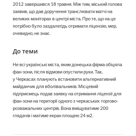
2012 завершився 18 травня. Між тим, міський голова
заявив, що дав доручення транслювати матчі на
великих моніторах в центрі міста. Про те, що на це
потрібно було заздалегідь отримати ліцензію, мер,
очевидно, не знає.
До теми
Не всі українські міста, яким донецька фірма обіцяла
фан-зони, після відмови опустили руки. Так,
у Черкасах планують встановити альтернативний
майданчик для вболівальників. Місцевий
підприємець подав заявку на отримання ліцензії для
фан-зони на території одного з черкаських торгово-
розважальних центрів. Вона вміщуватиме 200
глядачів і матиме екран площею 24 м2.