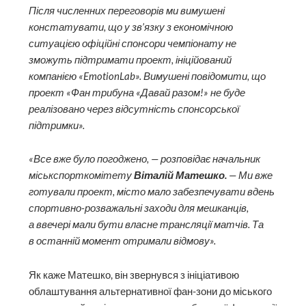
Після численних переговорів ми вимушені
констатувати, що у зв’язку з економічною
ситуацією офіційні спонсори чемпіонату не
зможуть підтримати проект, ініційований
компанією «EmotionLab». Вимушені повідомити, що
проект «Фан трибуна «Давай разом!» не буде
реалізовано через відсутність спонсорської
підтримки».
«Все вже було погоджено, — розповідає начальник
міськспорткомітету
Віталій Матешко.
— Ми вже
готували проект, місто мало забезпечувати вдень
спортивно-розважальні заходи для мешканців,
а ввечері мали бути власне трансляції матчів. Та
в останній момент отримали відмову».
Як каже Матешко, він звернувся з ініціативою
облаштування альтернативної фан-зони до міського