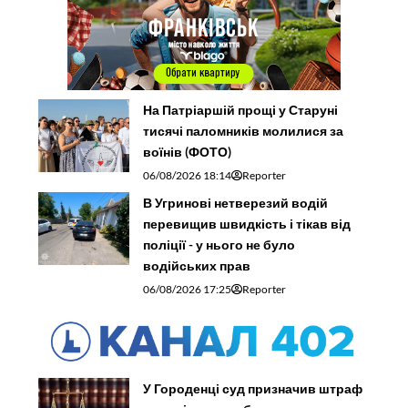
На Патріаршій прощі у Старуні
тисячі паломників молилися за
воїнів (ФОТО)
06/08/2026 18:14
Reporter
В Угринові нетверезий водій
перевищив швидкість і тікав від
поліції - у нього не було
водійських прав
06/08/2026 17:25
Reporter
У Городенці суд призначив штраф