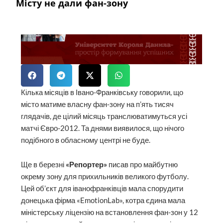
Місту не дали фан-зону
Кілька місяців в Івано-Франківську говорили, що
місто матиме власну фан-зону на п’ять тисяч
глядачів, де цілий місяць транслюватимуться усі
матчі Євро-2012. Та днями виявилося, що нічого
подібного в обласному центрі не буде.
Ще в березні
«Репортер»
писав про майбутню
окрему зону для прихильників великого футболу.
Цей об’єкт для іванофранківців мала спорудити
донецька фірма «EmotionLab», котра єдина мала
міністерську ліцензію на встановлення фан-зон у 12