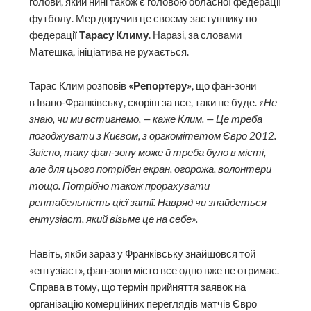
голови, який нині також є головою обласної федерації
футболу. Мер доручив це своєму заступнику по
федерації
Тарасу Климу
. Наразі, за словами
Матешка, ініціатива не рухається.
Тарас Клим розповів
«Репортеру»
, що фан-зони
в Івано-Франківську, скоріш за все, таки не буде.
«Не
знаю, чи ми встигнемо, — каже Клим. — Це треба
погоджувати з Києвом, з оргкомітетом Євро 2012.
Звісно, таку фан-зону може й треба було в місті,
але для цього потрібен екран, огорожа, волонтери
тощо. Потрібно також прорахувати
рентабельність цієї затії. Навряд чи знайдеться
ентузіаст, який візьме це на себе».
Навіть, якби зараз у Франківську знайшовся той
«ентузіаст», фан-зони місто все одно вже не отримає.
Справа в тому, що термін прийняття заявок на
організацію комерційних переглядів матчів Євро