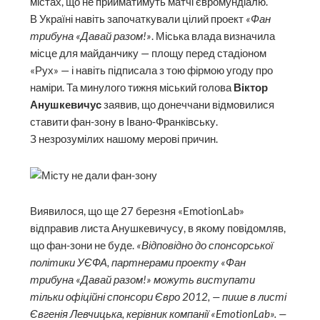
містах, що не прийматимуть матчі євромундіалю.
В Україні навіть започаткували цілий проект
«Фан
трибуна «Давай разом!»
. Міська влада визначила
місце для майданчику — площу перед стадіоном
«Рух» — і навіть підписала з тою фірмою угоду про
наміри. Та минулого тижня міський голова
Віктор
Анушкевичус
заявив, що донеччани відмовилися
ставити фан-зону в Івано-Франківську.
З незрозумілих нашому мерові причин.
Виявилося, що ще 27 березня «EmotionLab»
відправив листа Анушкевичусу, в якому повідом­ляв,
що фан-зони не буде.
«Відповідно до спонсорської
політики УЄФА, партнерами проекту «Фан
трибуна «Давай разом!» можуть виступати
тільки офіційні спонсори Євро 2012, — пише в листі
Євгенія Левчицька, керівник компанії «EmotionLab». —