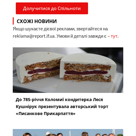
Долучитися до Спільноти
СХОЖІ НОВИНИ
Якщо шукаєте дієвої реклами, звертайтеся на
reklama@report.if.ua. Умови й деталі завжди є –
тут
.
До 785-річчя Коломиї кондитерка Леся
Кушнірук презентувала авторський торт
«Писанкове Прикарпаття»