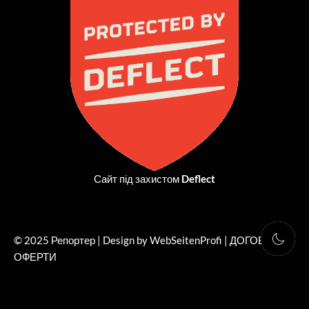
o
t
g
b
o
t
r
e
k
e
a
r
m
Сайт під захистом
Deflect
© 2025 Репортер | Design by WebSeitenProfi |
ДОГОВІР
ОФЕРТИ