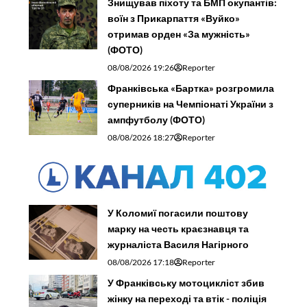
Знищував піхоту та БМП окупантів:
воїн з Прикарпаття «Вуйко»
отримав орден «За мужність»
(ФОТО)
08/08/2026 19:26
Reporter
Франківська «Бартка» розгромила
суперників на Чемпіонаті України з
ампфутболу (ФОТО)
08/08/2026 18:27
Reporter
У Коломиї погасили поштову
марку на честь краєзнавця та
журналіста Василя Нагірного
08/08/2026 17:18
Reporter
У Франківську мотоцикліст збив
жінку на переході та втік - поліція