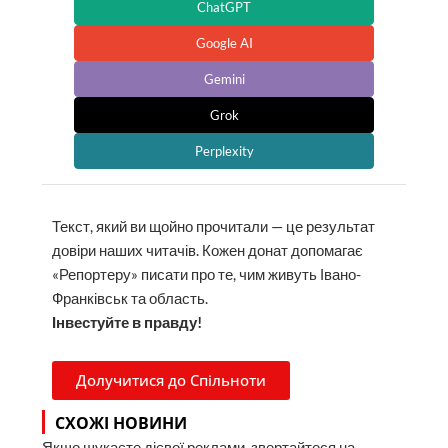
ChatGPT
Google AI
Gemini
Grok
Perplexity
Текст, який ви щойно прочитали — це результат
довіри наших читачів. Кожен донат допомагає
«Репортеру» писати про те, чим живуть Івано-
Франківськ та область.
Інвестуйте в правду!
Долучитися до Спільноти
СХОЖІ НОВИНИ
Якщо шукаєте дієвої реклами, звертайтеся на