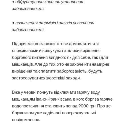
• обґрунтування причин утворення
заборгованості.
• визначення термінів і шляхів погашення
заборгованості.
Підприємство завжди готове домовлятися зі
споживачами й вишукувати шляхи вирішення
боргового питання вигідного як для себе, так і для
мешканців. Але до тих, хто не захоче йти на мирне
вирішення та сплатити заборгованість, будуть
застосовуватися жорсткіші заходи.
Вже у червні поч­нуть відключати гарячу воду
мешканцям Івано-Франківська, в кого борг за гаряче
водопостачання становить понад 9000 грн. Про це
боржникам уже надіслані попереджувальні
повідомлення.