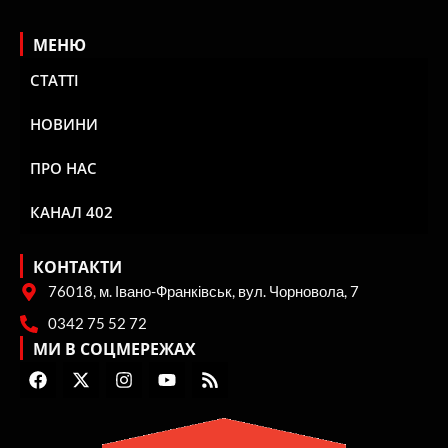
МЕНЮ
СТАТТІ
НОВИНИ
ПРО НАС
КАНАЛ 402
КОНТАКТИ
76018, м. Івано-Франківськ, вул. Чорновола, 7
0342 75 52 72
МИ В СОЦМЕРЕЖАХ
F
X
I
Y
R
a
-
n
o
s
c
t
s
u
s
e
w
t
t
b
i
a
u