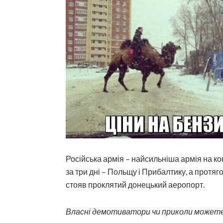
Російська армія – найсильніша армія на кон
за три дні – Польщу і Прибалтику, а протя
стояв проклятий донецький аеропорт.
Власні демотиватори чи приколи можете н