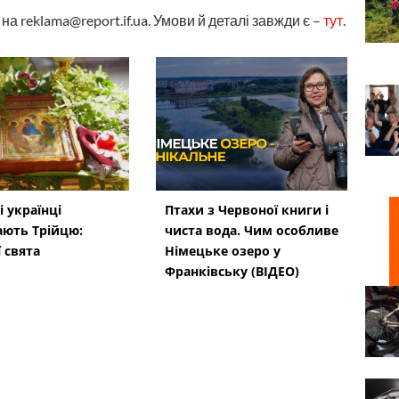
а reklama@report.if.ua. Умови й деталі завжди є –
тут
.
і українці
Птахи з Червоної книги і
ають Трійцю:
чиста вода. Чим особливе
 свята
Німецьке озеро у
Франківську (ВІДЕО)