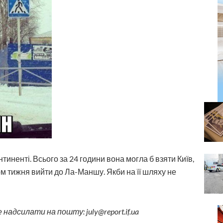
тиненті. Всього за 24 години вона могла б взяти Київ,
гом тижня вийти до Ла-Маншу. Якби на її шляху не
адсилати на пошту: july@report.if.ua