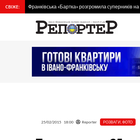
Перейти
Франківська «Бартка» розгромила суперників на
СВІЖЕ:
вмісту
до
вмісту
25/02/2015
18:00
Reporter
РОЗВАГИ
,
ФОТО