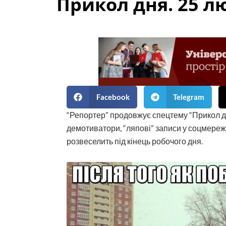
Прикол дня. 25 л
Facebook
Telegram
“Репортер” продовжує спецтему “Прикол д
демотиватори, “ляпові” записи у соцмережа
розвеселить під кінець робочого дня.