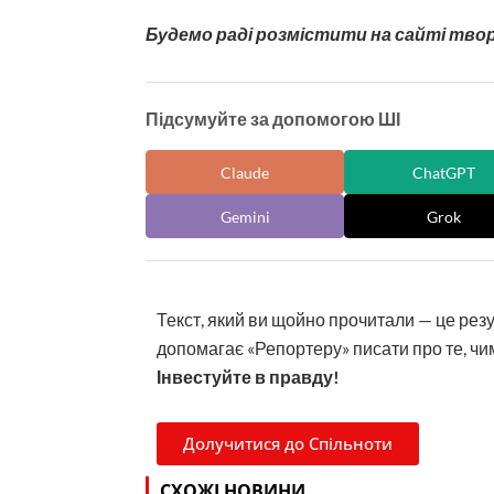
Будемо раді розмістити на сайті тво
Підсумуйте за допомогою ШІ
Claude
ChatGPT
Gemini
Grok
Текст, який ви щойно прочитали — це рез
допомагає «Репортеру» писати про те, чим
Інвестуйте в правду!
Долучитися до Спільноти
СХОЖІ НОВИНИ