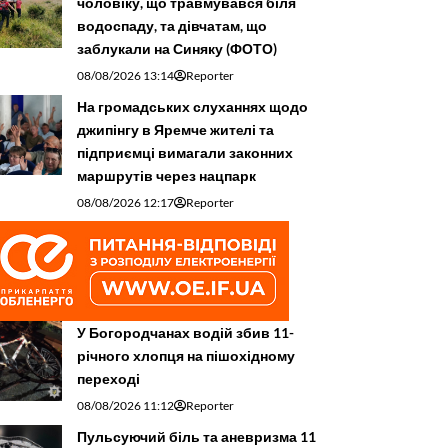
чоловіку, що травмувався біля
водоспаду, та дівчатам, що
заблукали на Синяку (ФОТО)
08/08/2026 13:14
Reporter
На громадських слуханнях щодо
джипінгу в Яремче житeлі та
підприємці вимагали законних
маршрутів через нацпарк
08/08/2026 12:17
Reporter
У Богородчанах водій збив 11-
річного хлопця на пішохідному
переході
08/08/2026 11:12
Reporter
Пульсуючий біль та аневризма 11