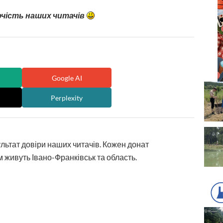
рчість наших читачів
Google AI
Perplexity
ультат довіри наших читачів. Кожен донат
 живуть Івано-Франківськ та область.