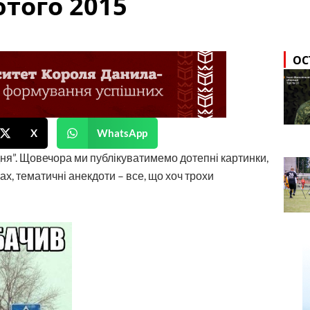
ютого 2015
ОС
X
WhatsApp
ня”. Щовечора ми публікуватимемо дотепні картинки,
х, тематичні анекдоти – все, що хоч трохи